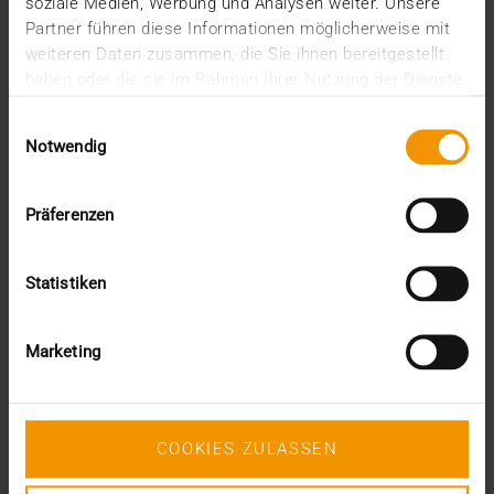
soziale Medien, Werbung und Analysen weiter. Unsere
juin (1)
Partner führen diese Informationen möglicherweise mit
mars (1)
weiteren Daten zusammen, die Sie ihnen bereitgestellt
février (3)
haben oder die sie im Rahmen Ihrer Nutzung der Dienste
janvier (1)
gesammelt haben.
2024
Einwilligungsauswahl
Notwendig
décembre (1)
novembre (1)
octobre (2)
Präferenzen
août (1)
juillet (2)
juin (2)
Statistiken
mai (5)
avril (1)
février (2)
Marketing
janvier (4)
2023
décembre (2)
novembre (5)
COOKIES ZULASSEN
octobre (2)