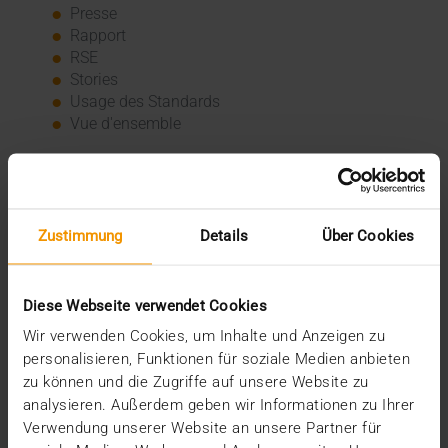
Presse
Rapport
RSE
Stories
Usage des Standards
Vue d'ensemble
Archive
2026
Zustimmung
Details
Über Cookies
juillet (3)
juin (4)
mai (1)
janvier (3)
Diese Webseite verwendet Cookies
2025
Wir verwenden Cookies, um Inhalte und Anzeigen zu
décembre (3)
personalisieren, Funktionen für soziale Medien anbieten
novembre (2)
zu können und die Zugriffe auf unsere Website zu
septembre (2)
analysieren. Außerdem geben wir Informationen zu Ihrer
août (2)
Verwendung unserer Website an unsere Partner für
juillet (2)