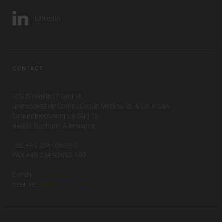
LinkedIn
CONTACT
VISUS Health IT GmbH
une société de CompuGroup Medical SE & Co. KGaA
Gesundheitscampus-Süd 15
44801 Bochum, Allemagne
TÉL +49 234 93693-0
FAX +49 234 93693-199
E-mail:
info(at)visus.com
Internet:
www.visus.com