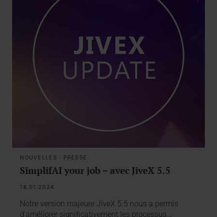
NOUVELLES
·
PRESSE
SimplifAI your job – avec JiveX 5.5
18.01.2024
Notre version majeure JiveX 5.5 nous a permis
d’améliorer significativement les processus…