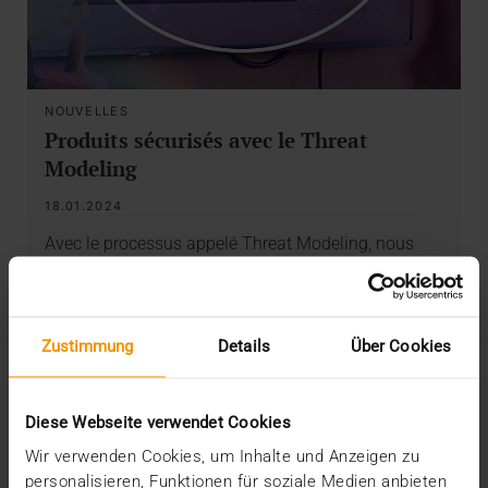
NOUVELLES
Produits sécurisés avec le Threat
Modeling
18.01.2024
Avec le processus appelé Threat Modeling, nous
abordons la sécurité des produits JiveX. Afin de…
VISUS HEALTH IT
Zustimmung
Details
Über Cookies
EN SAVOIR PLUS
Diese Webseite verwendet Cookies
Wir verwenden Cookies, um Inhalte und Anzeigen zu
personalisieren, Funktionen für soziale Medien anbieten