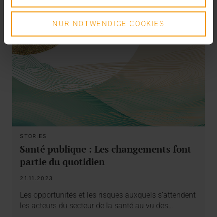
NUR NOTWENDIGE COOKIES
STORIES
Santé publique : Les changements font
partie du quotidien
21.11.2023
Les opportunités et les risques auxquels s’attendent
les acteurs du secteur de la santé au vu des…