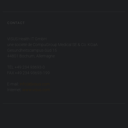
CONTACT
VISUS Health IT GmbH
une société de CompuGroup Medical SE & Co. KGaA
Gesundheitscampus-Süd 15
44801 Bochum, Allemagne
TÉL +49 234 93693-0
FAX +49 234 93693-199
E-mail:
info(at)visus.com
Internet:
www.visus.com