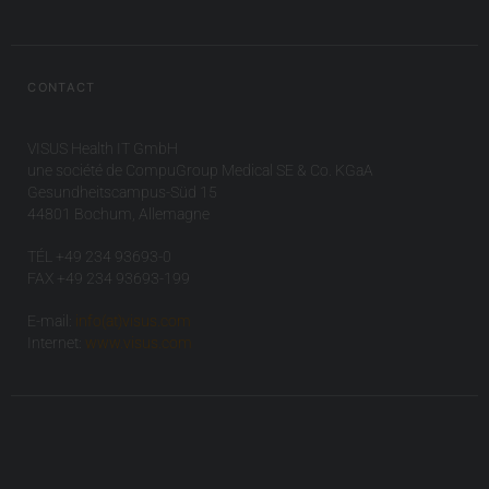
CONTACT
VISUS Health IT GmbH
une société de CompuGroup Medical SE & Co. KGaA
Gesundheitscampus-Süd 15
44801 Bochum, Allemagne
TÉL +49 234 93693-0
FAX +49 234 93693-199
E-mail:
info(at)visus.com
Internet:
www.visus.com