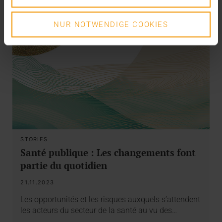
NUR NOTWENDIGE COOKIES
STORIES
Santé publique : Les changements font
partie du quotidien
21.11.2023
Les opportunités et les risques auxquels s’attendent
les acteurs du secteur de la santé au vu des…