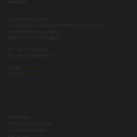
CONTACT
VISUS Health IT GmbH
une société de CompuGroup Medical SE & Co. KGaA
Gesundheitscampus-Süd 15
44801 Bochum, Allemagne
TÉL +49 234 93693-0
FAX +49 234 93693-199
E-mail:
info(at)visus.com
Internet:
www.visus.com
Impressum
Protection des données
Conditions générales
Plan du site