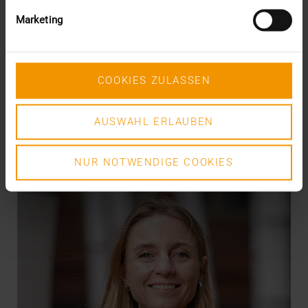
Que faire des images ?
Marketing
15.12.2020
Lorsqu’il est question de la structure, de l’utilisation
et du succès des dossiers nationaux comme…
COOKIES ZULASSEN
SVEN LÜTTMANN
AUSWAHL ERLAUBEN
EN SAVOIR PLUS
NUR NOTWENDIGE COOKIES