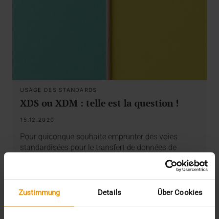
USAGE DES STANDARDS
XDS ou XDM : telle est la question !
15.12.2020
Pour quiconque souhaite emprunter des voies
standardisées pour le transfert de données de
santé, les…
SVEN LÜTTMANN
Zustimmung
Details
Über Cookies
EN SAVOIR PLUS