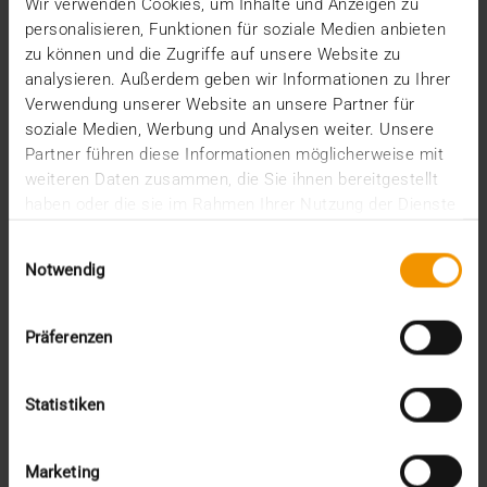
Wir verwenden Cookies, um Inhalte und Anzeigen zu
Auch wenn der HL7 FHIR Standard in Deutschland
personalisieren, Funktionen für soziale Medien anbieten
noch nicht zum Einsatz kommt – ein großes Thema
zu können und die Zugriffe auf unsere Website zu
für…
analysieren. Außerdem geben wir Informationen zu Ihrer
Verwendung unserer Website an unsere Partner für
soziale Medien, Werbung und Analysen weiter. Unsere
THORSTEN CONRAD
Partner führen diese Informationen möglicherweise mit
MEHR ERFAHREN
weiteren Daten zusammen, die Sie ihnen bereitgestellt
haben oder die sie im Rahmen Ihrer Nutzung der Dienste
gesammelt haben.
Einwilligungsauswahl
Notwendig
Präferenzen
Statistiken
Marketing