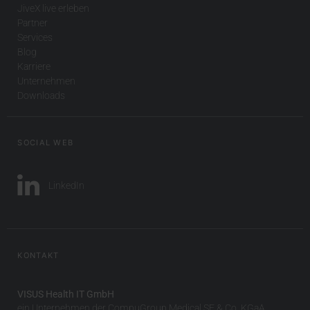
JiveX live erleben
Partner
Services
Blog
Karriere
Unternehmen
Downloads
SOCIAL WEB
LinkedIn
KONTAKT
VISUS Health IT GmbH
ein Unternehmen der CompuGroup Medical SE & Co. KGaA