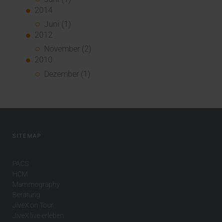
2014
Juni (1)
2012
November (2)
2010
Dezember (1)
SITEMAP
PACS
HCM
Mammography
Beratung
JiveX on Tour
JiveX live erleben