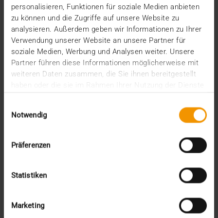
personalisieren, Funktionen für soziale Medien anbieten
Juni (4)
zu können und die Zugriffe auf unsere Website zu
Mai (3)
analysieren. Außerdem geben wir Informationen zu Ihrer
April (1)
Verwendung unserer Website an unsere Partner für
März (1)
soziale Medien, Werbung und Analysen weiter. Unsere
Februar (2)
Januar (5)
Partner führen diese Informationen möglicherweise mit
2025
weiteren Daten zusammen, die Sie ihnen bereitgestellt
haben oder die sie im Rahmen Ihrer Nutzung der Dienste
Dezember (5)
gesammelt haben.
November (3)
Einwilligungsauswahl
Oktober (2)
Notwendig
September (3)
August (3)
Juli (3)
Präferenzen
Juni (1)
Mai (2)
April (1)
Statistiken
März (2)
Februar (4)
Januar (2)
Marketing
2024