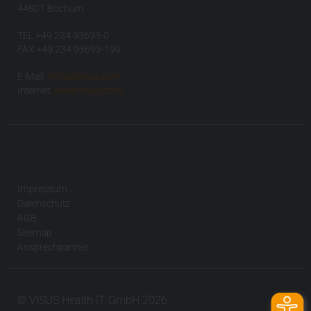
44801 Bochum
TEL +49 234 93693-0
FAX +49 234 93693-199
E-Mail:
info(at)visus.com
Internet:
www.visus.com
Impressum
Datenschutz
AGB
Sitemap
Ansprechpartner
© VISUS Health IT GmbH 2026