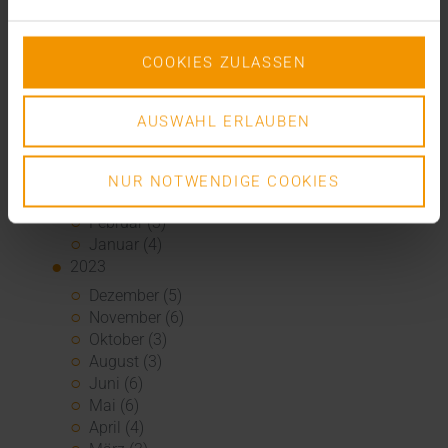
Dezember (1)
November (1)
COOKIES ZULASSEN
Oktober (3)
August (1)
Juli (3)
AUSWAHL ERLAUBEN
Juni (3)
Mai (7)
April (4)
NUR NOTWENDIGE COOKIES
März (1)
Februar (3)
Januar (4)
2023
Dezember (5)
November (6)
Oktober (3)
August (3)
Juni (6)
Mai (6)
April (4)