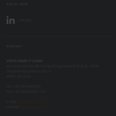
SOCIAL WEB
LinkedIn
KONTAKT
VISUS Health IT GmbH
ein Unternehmen der CompuGroup Medical SE & Co. KGaA
Gesundheitscampus-Süd 15
44801 Bochum
TEL +49 234 93693-0
FAX +49 234 93693-199
E-Mail:
info(at)visus.com
Internet:
www.visus.com