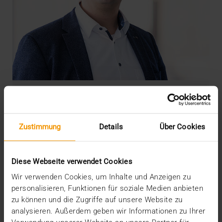
NEWS
·
PRESSE
Die Trends der Health-IT: KI, Cloud und
Kundenservice
Zustimmung
Details
Über Cookies
20.03.2024
Seit September 2023 ist Andreas Kaysler als
Managing Director für die Geschicke der VISUS
Diese Webseite verwendet Cookies
Health IT…
Wir verwenden Cookies, um Inhalte und Anzeigen zu
personalisieren, Funktionen für soziale Medien anbieten
zu können und die Zugriffe auf unsere Website zu
VISUS HEALTH IT
analysieren. Außerdem geben wir Informationen zu Ihrer
MEHR ERFAHREN