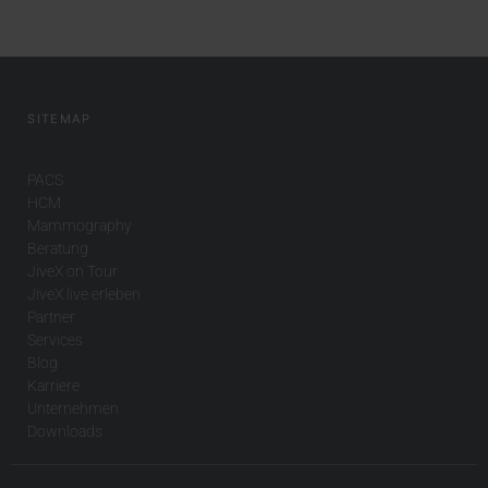
SITEMAP
PACS
HCM
Mammography
Beratung
JiveX on Tour
JiveX live erleben
Partner
Services
Blog
Karriere
Unternehmen
Downloads