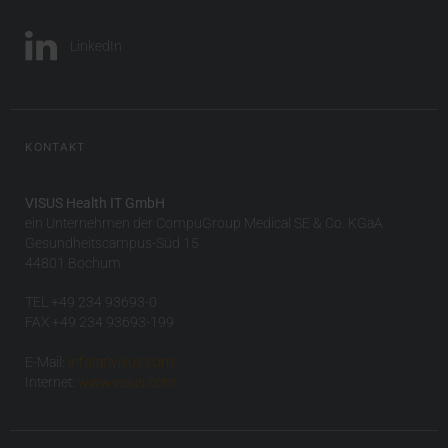
LinkedIn
KONTAKT
VISUS Health IT GmbH
ein Unternehmen der CompuGroup Medical SE & Co. KGaA
Gesundheitscampus-Süd 15
44801 Bochum
TEL +49 234 93693-0
FAX +49 234 93693-199
E-Mail:
info(at)visus.com
Internet:
www.visus.com