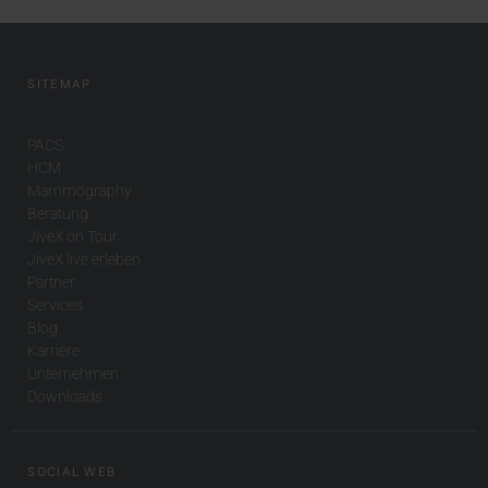
SITEMAP
PACS
HCM
Mammography
Beratung
JiveX on Tour
JiveX live erleben
Partner
Services
Blog
Karriere
Unternehmen
Downloads
SOCIAL WEB