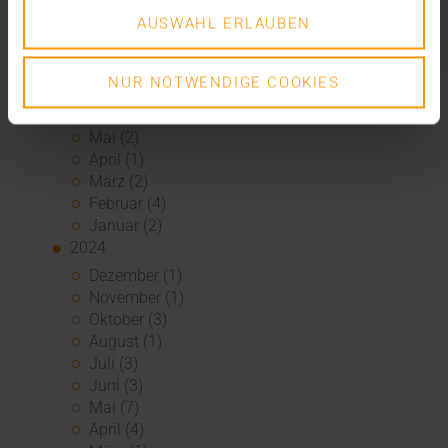
November (3)
AUSWAHL ERLAUBEN
Oktober (2)
September (3)
August (3)
NUR NOTWENDIGE COOKIES
Juli (3)
Juni (1)
Mai (2)
April (1)
März (2)
Februar (4)
Januar (2)
2024
Dezember (1)
November (1)
Oktober (3)
August (1)
Juli (3)
Juni (3)
Mai (7)
April (4)