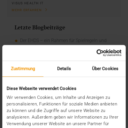
VISUS HEALTH IT
MEHR ERFAHREN
Letzte Blogbeiträge
Der EHDS – ein Rahmen für Spielregeln und
Innovation
Der EU AI Act im Krankenhaus: So betten Sie KI in Ihre
Radiologie ein
Mehrwert durch Synergien
Zustimmung
Details
Über Cookies
So kommen Dokumente automatisch in die ePA
Ein Dutzend Gütesiegel
Diese Webseite verwendet Cookies
Kategorien
Wir verwenden Cookies, um Inhalte und Anzeigen zu
CSR
personalisieren, Funktionen für soziale Medien anbieten
Events
zu können und die Zugriffe auf unsere Website zu
Intern
analysieren. Außerdem geben wir Informationen zu Ihrer
Kolumne
Verwendung unserer Website an unsere Partner für