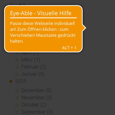
Archiv
2026
Juli (4)
Juni (4)
Mai (3)
April (1)
März (1)
Februar (2)
Januar (5)
2025
Dezember (5)
November (3)
Oktober (2)
September (3)