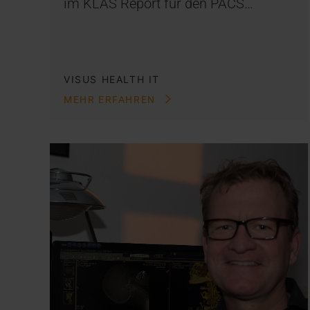
im KLAS Report für den PACS…
VISUS HEALTH IT
MEHR ERFAHREN