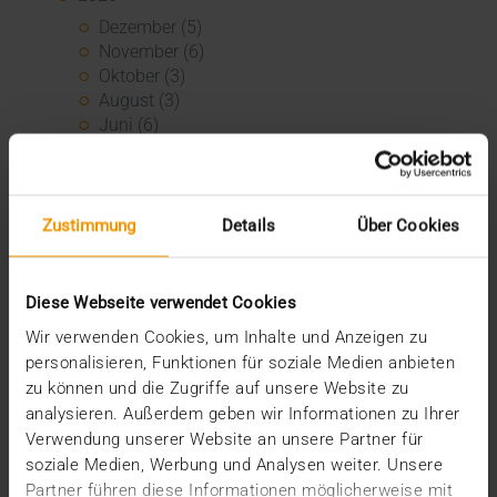
Dezember (5)
November (6)
Oktober (3)
August (3)
Juni (6)
Mai (6)
April (4)
März (3)
Februar (3)
Zustimmung
Details
Über Cookies
Januar (3)
2022
Dezember (3)
Diese Webseite verwendet Cookies
November (3)
Wir verwenden Cookies, um Inhalte und Anzeigen zu
Juli (1)
personalisieren, Funktionen für soziale Medien anbieten
Juni (8)
zu können und die Zugriffe auf unsere Website zu
Mai (9)
analysieren. Außerdem geben wir Informationen zu Ihrer
April (3)
Verwendung unserer Website an unsere Partner für
März (1)
soziale Medien, Werbung und Analysen weiter. Unsere
Februar (1)
Partner führen diese Informationen möglicherweise mit