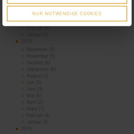
Juni (2)
Mai (3)
NUR NOTWENDIGE COOKIES
April (4)
März (6)
Februar (6)
Januar (3)
2019
Dezember (3)
November (5)
Oktober (6)
September (6)
August (3)
Juli (3)
Juni (3)
Mai (6)
April (2)
März (1)
Februar (4)
Januar (4)
2018