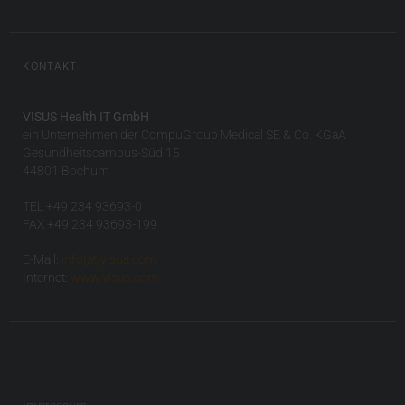
KONTAKT
VISUS Health IT GmbH
ein Unternehmen der CompuGroup Medical SE & Co. KGaA
Gesundheitscampus-Süd 15
44801 Bochum
TEL +49 234 93693-0
FAX +49 234 93693-199
E-Mail:
info(at)visus.com
Internet:
www.visus.com