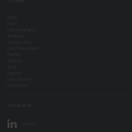
SITEMAP
PACS
HCM
Mammography
Beratung
JiveX on Tour
JiveX live erleben
Partner
Services
Blog
Karriere
Unternehmen
Downloads
SOCIAL WEB
LinkedIn