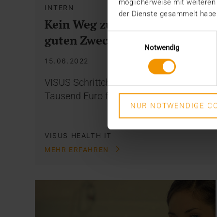
möglicherweise mit weiteren
INTERN
der Dienste gesammelt habe
Kein Weg zu weit für den
Einwilligungsauswahl
guten Zweck
Notwendig
15.06.2022
VISUS Schrittchallenge bringt 5.000
Tausend Euro für die Ukrainehilfe.
NUR NOTWENDIGE CO
VISUS HEALTH IT
MEHR ERFAHREN