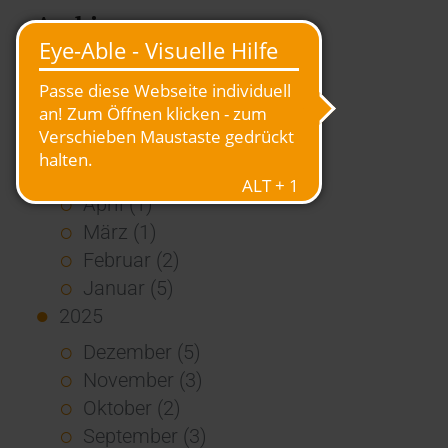
Archiv
2026
Juli (4)
Juni (4)
Mai (3)
April (1)
März (1)
Februar (2)
Januar (5)
2025
Dezember (5)
November (3)
Oktober (2)
September (3)