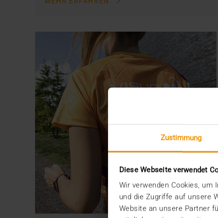
MEHR ERFAHREN
Zustimmung
Diese Webseite verwendet C
Wir verwenden Cookies, um In
und die Zugriffe auf unsere
Website an unsere Partner fü