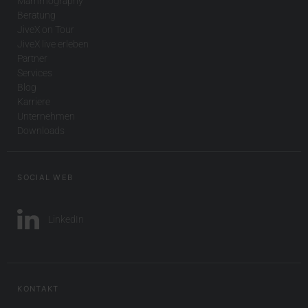
Mammography
Beratung
JiveX on Tour
JiveX live erleben
Partner
Services
Blog
Karriere
Unternehmen
Downloads
SOCIAL WEB
LinkedIn
KONTAKT