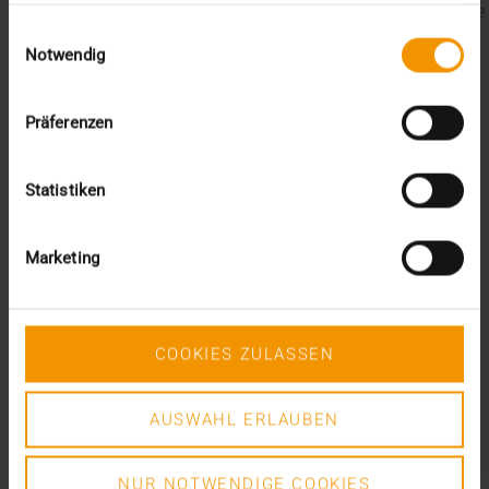
Der EU AI Act im Krankenhaus: So betten Sie KI in Ihre
gesammelt haben.
Einwilligungsauswahl
Radiologie ein
Notwendig
Mehrwert durch Synergien
So kommen Dokumente automatisch in die ePA
Ein Dutzend Gütesiegel
Präferenzen
Kategorien
Statistiken
CSR
Events
Intern
Marketing
Kolumne
News
Overview
Presse
COOKIES ZULASSEN
Report
Standard Echo
Stories
AUSWAHL ERLAUBEN
Vernetzung
NUR NOTWENDIGE COOKIES
Archiv