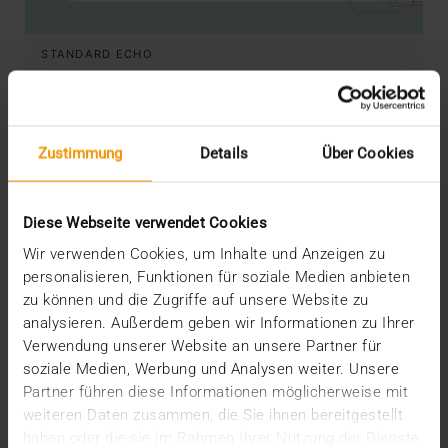
STANDARD ECHO
Update ePA 2.0: Berechtigungskonzept
sorgt für Unmut
01.06.2021
Zustimmung
Details
Über Cookies
Seit Anfang des Jahres haben alle Versicherten der
gesetzlichen Krankenversicherungen einen
Anspruch…
Diese Webseite verwendet Cookies
Wir verwenden Cookies, um Inhalte und Anzeigen zu
personalisieren, Funktionen für soziale Medien anbieten
SVEN LÜTTMANN
zu können und die Zugriffe auf unsere Website zu
MEHR ERFAHREN
analysieren. Außerdem geben wir Informationen zu Ihrer
Verwendung unserer Website an unsere Partner für
Letzte Blogbeiträge
soziale Medien, Werbung und Analysen weiter. Unsere
Partner führen diese Informationen möglicherweise mit
Der EHDS – ein Rahmen für Spielregeln und
weiteren Daten zusammen, die Sie ihnen bereitgestellt
Innovation
haben oder die sie im Rahmen Ihrer Nutzung der Dienste