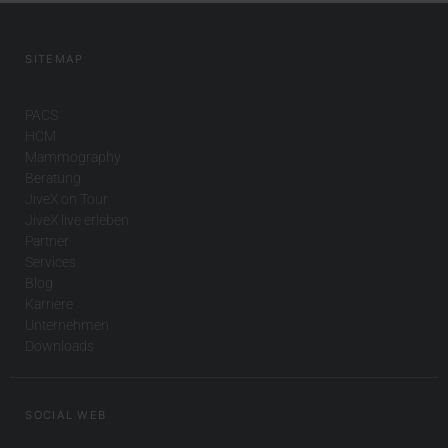
SITEMAP
PACS
HCM
Mammography
Beratung
JiveX on Tour
JiveX live erleben
Partner
Services
Blog
Karriere
Unternehmen
Downloads
SOCIAL WEB