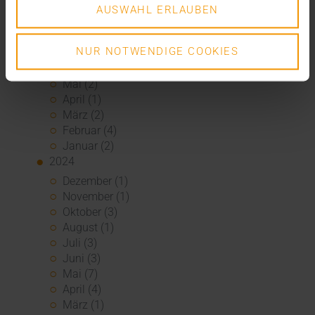
Oktober (2)
AUSWAHL ERLAUBEN
September (3)
August (3)
NUR NOTWENDIGE COOKIES
Juli (3)
Juni (1)
Mai (2)
April (1)
März (2)
Februar (4)
Januar (2)
2024
Dezember (1)
November (1)
Oktober (3)
August (1)
Juli (3)
Juni (3)
Mai (7)
April (4)
März (1)