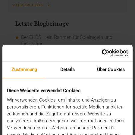
MEHR ERFAHREN
Letzte Blogbeiträge
Der EHDS – ein Rahmen für Spielregeln und
Innovation
Der EU AI Act im Krankenhaus: So betten Sie KI in Ihre
Radiologie ein
Mehrwert durch Synergien
Zustimmung
Details
Über Cookies
So kommen Dokumente automatisch in die ePA
Ein Dutzend Gütesiegel
Kategorien
Diese Webseite verwendet Cookies
Wir verwenden Cookies, um Inhalte und Anzeigen zu
CSR
personalisieren, Funktionen für soziale Medien anbieten
Events
zu können und die Zugriffe auf unsere Website zu
Intern
analysieren. Außerdem geben wir Informationen zu Ihrer
Kolumne
Verwendung unserer Website an unsere Partner für
News
soziale Medien, Werbung und Analysen weiter. Unsere