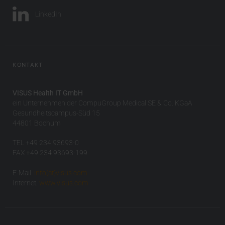
LinkedIn
KONTAKT
VISUS Health IT GmbH
ein Unternehmen der CompuGroup Medical SE & Co. KGaA
Gesundheitscampus-Süd 15
44801 Bochum
TEL +49 234 93693-0
FAX +49 234 93693-199
E-Mail:
info(at)visus.com
Internet:
www.visus.com