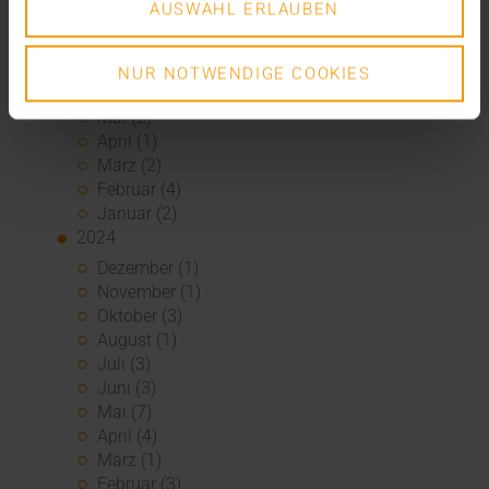
AUSWAHL ERLAUBEN
September (3)
August (3)
Juli (3)
NUR NOTWENDIGE COOKIES
Juni (1)
Mai (2)
April (1)
März (2)
Februar (4)
Januar (2)
2024
Dezember (1)
November (1)
Oktober (3)
August (1)
Juli (3)
Juni (3)
Mai (7)
April (4)
März (1)
Februar (3)