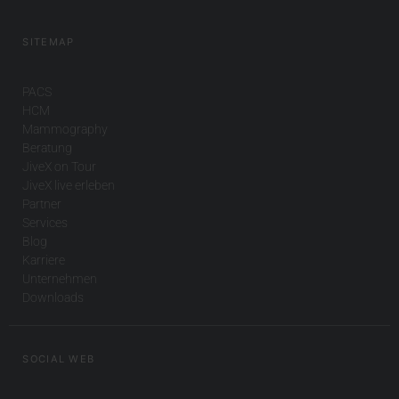
SITEMAP
PACS
HCM
Mammography
Beratung
JiveX on Tour
JiveX live erleben
Partner
Services
Blog
Karriere
Unternehmen
Downloads
SOCIAL WEB