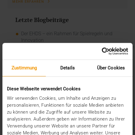
MEHR ERFAHREN
Letzte Blogbeiträge
Der EHDS – ein Rahmen für Spielregeln und
Innovation
Der EU AI Act im Krankenhaus: So betten Sie KI in Ihre
Radiologie ein
Mehrwert durch Synergien
So kommen Dokumente automatisch in die ePA
Zustimmung
Details
Über Cookies
Ein Dutzend Gütesiegel
Kategorien
Diese Webseite verwendet Cookies
Wir verwenden Cookies, um Inhalte und Anzeigen zu
CSR
personalisieren, Funktionen für soziale Medien anbieten
Events
zu können und die Zugriffe auf unsere Website zu
Intern
analysieren. Außerdem geben wir Informationen zu Ihrer
Kolumne
Verwendung unserer Website an unsere Partner für
News
Overview
soziale Medien, Werbung und Analysen weiter. Unsere