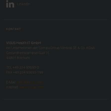
LinkedIn
KONTAKT
VISUS Health IT GmbH
ein Unternehmen der CompuGroup Medical SE & Co. KGaA
Gesundheitscampus-Süd 15
44801 Bochum
TEL +49 234 93693-0
FAX +49 234 93693-199
E-Mail:
info(at)visus.com
Internet:
www.visus.com