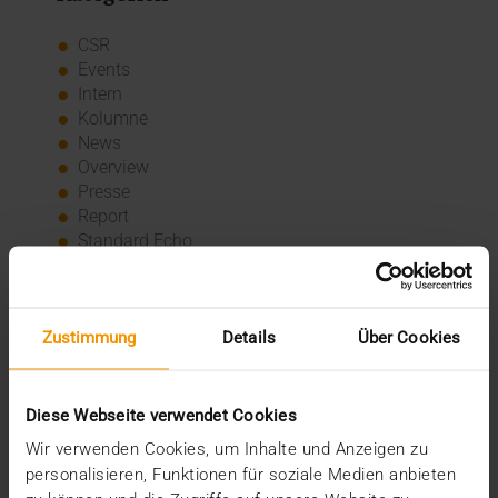
CSR
Events
Intern
Kolumne
News
Overview
Presse
Report
Standard Echo
Stories
Vernetzung
Archiv
Zustimmung
Details
Über Cookies
2026
Diese Webseite verwendet Cookies
Juli (4)
Juni (4)
Wir verwenden Cookies, um Inhalte und Anzeigen zu
Mai (3)
personalisieren, Funktionen für soziale Medien anbieten
April (1)