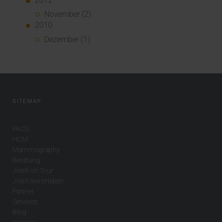
2012
November (2)
2010
Dezember (1)
SITEMAP
PACS
HCM
Mammography
Beratung
JiveX on Tour
JiveX live erleben
Partner
Services
Blog