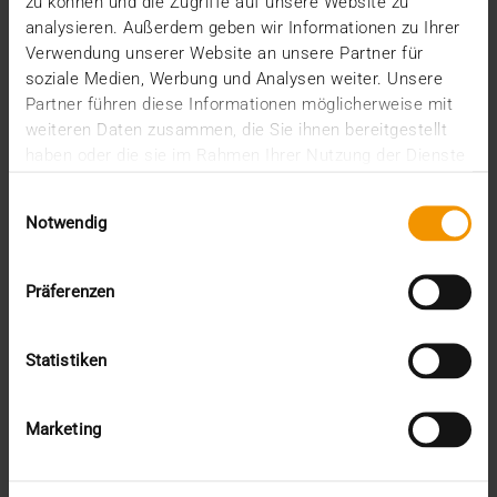
zu können und die Zugriffe auf unsere Website zu
März (1)
analysieren. Außerdem geben wir Informationen zu Ihrer
Februar (2)
Verwendung unserer Website an unsere Partner für
Januar (5)
soziale Medien, Werbung und Analysen weiter. Unsere
2025
Partner führen diese Informationen möglicherweise mit
Dezember (5)
weiteren Daten zusammen, die Sie ihnen bereitgestellt
November (3)
haben oder die sie im Rahmen Ihrer Nutzung der Dienste
Oktober (2)
gesammelt haben.
September (3)
Einwilligungsauswahl
August (3)
Notwendig
Juli (3)
Juni (1)
Präferenzen
Mai (2)
April (1)
März (2)
Statistiken
Februar (4)
Januar (2)
2024
Marketing
Dezember (1)
November (1)
Oktober (3)