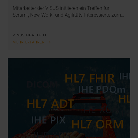
Mitarbeiter der VISUS initiieren ein Treffen für
Scrum-, New-Work- und Agilitäts-Interessierte zum…
VISUS HEALTH IT
MEHR ERFAHREN