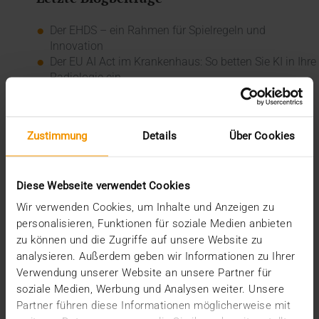
Der EHDS – ein Rahmen für Spielregeln und
Innovation
Der EU AI Act im Krankenhaus: So betten Sie KI in Ihre
Radiologie ein
Mehrwert durch Synergien
So kommen Dokumente automatisch in die ePA
Ein Dutzend Gütesiegel
Zustimmung
Details
Über Cookies
Kategorien
Diese Webseite verwendet Cookies
CSR
Events
Wir verwenden Cookies, um Inhalte und Anzeigen zu
Intern
personalisieren, Funktionen für soziale Medien anbieten
Kolumne
zu können und die Zugriffe auf unsere Website zu
News
analysieren. Außerdem geben wir Informationen zu Ihrer
Overview
Verwendung unserer Website an unsere Partner für
Presse
soziale Medien, Werbung und Analysen weiter. Unsere
Report
Partner führen diese Informationen möglicherweise mit
Standard Echo