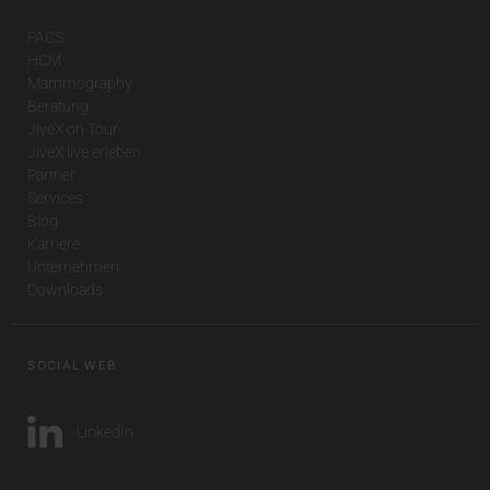
PACS
HCM
Mammography
Beratung
JiveX on Tour
JiveX live erleben
Partner
Services
Blog
Karriere
Unternehmen
Downloads
SOCIAL WEB
LinkedIn