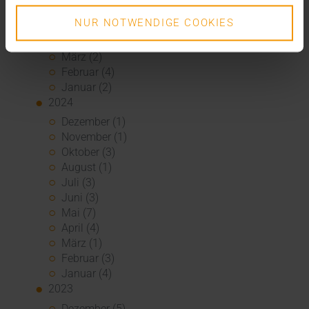
Juni (1)
NUR NOTWENDIGE COOKIES
Mai (2)
April (1)
März (2)
Februar (4)
Januar (2)
2024
Dezember (1)
November (1)
Oktober (3)
August (1)
Juli (3)
Juni (3)
Mai (7)
April (4)
März (1)
Februar (3)
Januar (4)
2023
Dezember (5)