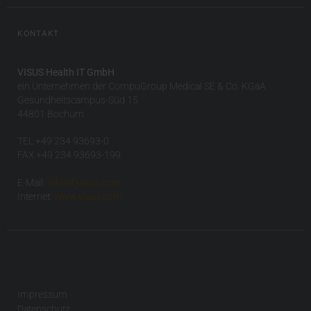
KONTAKT
VISUS Health IT GmbH
ein Unternehmen der CompuGroup Medical SE & Co. KGaA
Gesundheitscampus-Süd 15
44801 Bochum
TEL +49 234 93693-0
FAX +49 234 93693-199
E-Mail:
info(at)visus.com
Internet:
www.visus.com
Impressum
Datenschutz