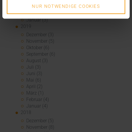
April (4)
NUR NOTWENDIGE COOKIES
März (6)
Februar (6)
Januar (3)
2019
Dezember (3)
November (5)
Oktober (6)
September (6)
August (3)
Juli (3)
Juni (3)
Mai (6)
April (2)
März (1)
Februar (4)
Januar (4)
2018
Dezember (5)
November (8)