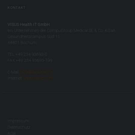
KONTAKT
VISUS Health IT GmbH
ein Unternehmen der CompuGroup Medical SE & Co. KGaA
Gesundheitscampus-Süd 15
44801 Bochum
TEL +49 234 93693-0
FAX +49 234 93693-199
E-Mail:
info(at)visus.com
Internet:
www.visus.com
Impressum
Datenschutz
AGB