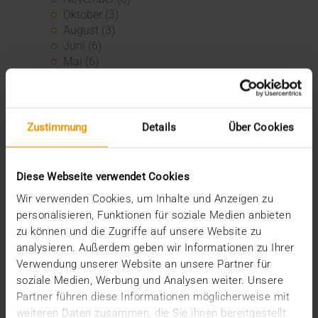
Oktober (3)
August (3)
Juni (6)
Mai (6)
April (4)
März (3)
Februar (3)
Januar (3)
Zustimmung
Details
Über Cookies
2022
Dezember (3)
November (3)
Diese Webseite verwendet Cookies
Juli (1)
Wir verwenden Cookies, um Inhalte und Anzeigen zu
Juni (8)
personalisieren, Funktionen für soziale Medien anbieten
Mai (9)
zu können und die Zugriffe auf unsere Website zu
April (3)
analysieren. Außerdem geben wir Informationen zu Ihrer
März (1)
Verwendung unserer Website an unsere Partner für
Februar (1)
soziale Medien, Werbung und Analysen weiter. Unsere
Januar (4)
Partner führen diese Informationen möglicherweise mit
2021
weiteren Daten zusammen, die Sie ihnen bereitgestellt