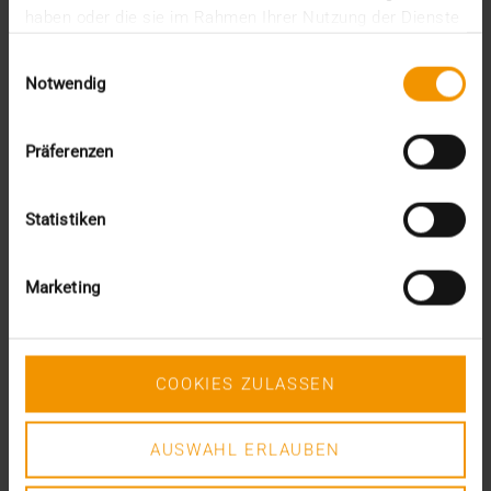
Dezember (5)
haben oder die sie im Rahmen Ihrer Nutzung der Dienste
November (6)
gesammelt haben.
Oktober (3)
Einwilligungsauswahl
September (1)
Notwendig
August (1)
Juni (6)
Mai (5)
Präferenzen
April (7)
März (1)
Februar (1)
Statistiken
Januar (7)
2020
Marketing
Dezember (4)
November (7)
Oktober (3)
September (3)
COOKIES ZULASSEN
August (4)
Juli (3)
Juni (2)
AUSWAHL ERLAUBEN
Mai (3)