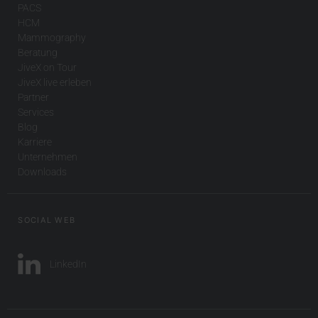
PACS
HCM
Mammography
Beratung
JiveX on Tour
JiveX live erleben
Partner
Services
Blog
Karriere
Unternehmen
Downloads
SOCIAL WEB
LinkedIn