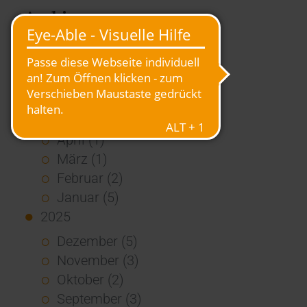
Archiv
2026
Juli (4)
Juni (4)
Mai (3)
April (1)
März (1)
Februar (2)
Januar (5)
2025
Dezember (5)
November (3)
Oktober (2)
September (3)