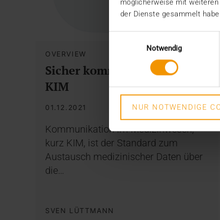
möglicherweise mit weiteren
der Dienste gesammelt habe
Einwilligungsauswahl
Notwendig
OVERVIEW
Sicher kommunizieren mit
KIM
NUR NOTWENDIGE CO
01.12.2021
Kommunikation im Medizinwesen,
kurz KIM, ist der Standard zum
Austausch medizinischer Daten über
die…
SVEN LÜTTMANN