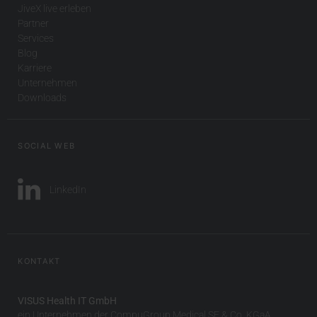
JiveX live erleben
Partner
Services
Blog
Karriere
Unternehmen
Downloads
SOCIAL WEB
LinkedIn
KONTAKT
VISUS Health IT GmbH
ein Unternehmen der CompuGroup Medical SE & Co. KGaA