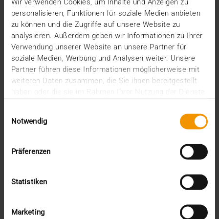
Wir verwenden Cookies, um Inhalte und Anzeigen zu
Auch wenn der HL7 FHIR Standard in Deutschland
personalisieren, Funktionen für soziale Medien anbieten
noch nicht zum Einsatz kommt – ein großes Thema
zu können und die Zugriffe auf unsere Website zu
für…
analysieren. Außerdem geben wir Informationen zu Ihrer
Verwendung unserer Website an unsere Partner für
soziale Medien, Werbung und Analysen weiter. Unsere
THORSTEN CONRAD
Partner führen diese Informationen möglicherweise mit
MEHR ERFAHREN
weiteren Daten zusammen, die Sie ihnen bereitgestellt
haben oder die sie im Rahmen Ihrer Nutzung der Dienste
gesammelt haben.
Einwilligungsauswahl
Notwendig
Präferenzen
Statistiken
Marketing