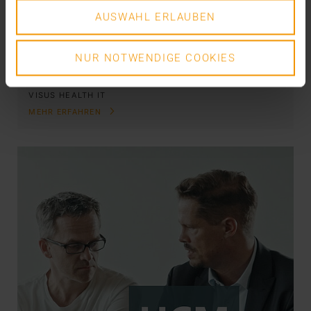
26.11.2018
AUSWAHL ERLAUBEN
Ohne IT kein agiles Arbeiten – so viel ist klar. Denn
die notwendigen Strukturen lassen sich ohne…
NUR NOTWENDIGE COOKIES
VISUS HEALTH IT
MEHR ERFAHREN