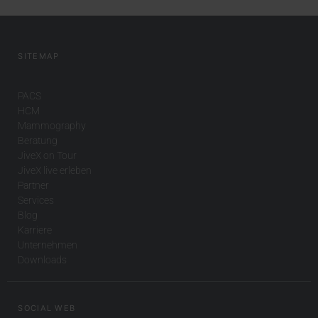
SITEMAP
PACS
HCM
Mammography
Beratung
JiveX on Tour
JiveX live erleben
Partner
Services
Blog
Karriere
Unternehmen
Downloads
SOCIAL WEB