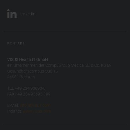
LinkedIn
KONTAKT
VISUS Health IT GmbH
ein Unternehmen der CompuGroup Medical SE & Co. KGaA
Gesundheitscampus-Süd 15
44801 Bochum
TEL +49 234 93693-0
FAX +49 234 93693-199
E-Mail:
info(at)visus.com
Internet:
www.visus.com