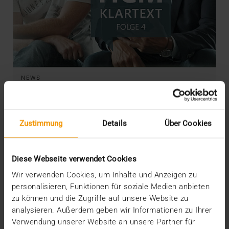
NEWS
Ein Fall für HCM: Elektronische Akten
und Portale
29.11.2018
Zustimmung
Details
Über Cookies
Viele unserer Kunden sind derzeit mehr oder minder
konkret mit dem Aufbau elektronischer…
Diese Webseite verwendet Cookies
Wir verwenden Cookies, um Inhalte und Anzeigen zu
VISUS HEALTH IT
personalisieren, Funktionen für soziale Medien anbieten
MEHR ERFAHREN
zu können und die Zugriffe auf unsere Website zu
analysieren. Außerdem geben wir Informationen zu Ihrer
Verwendung unserer Website an unsere Partner für