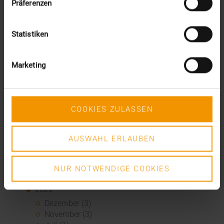
Präferenzen
Mai (7)
April (4)
März (1)
Statistiken
Februar (3)
Januar (4)
2023
Marketing
Dezember (5)
November (6)
Oktober (3)
COOKIES ZULASSEN
August (3)
Juni (6)
Mai (6)
AUSWAHL ERLAUBEN
April (4)
März (3)
Februar (3)
NUR NOTWENDIGE COOKIES
Januar (3)
2022
Dezember (3)
November (3)