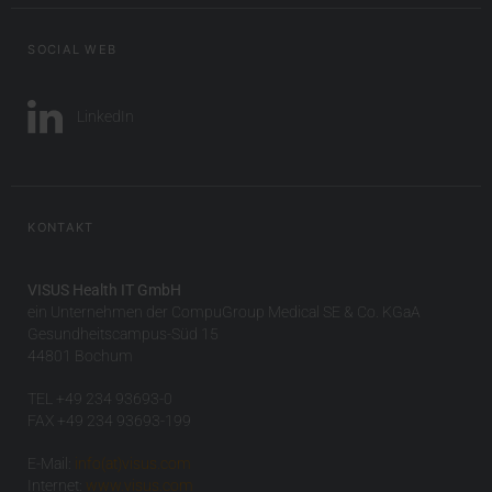
SOCIAL WEB
LinkedIn
KONTAKT
VISUS Health IT GmbH
ein Unternehmen der CompuGroup Medical SE & Co. KGaA
Gesundheitscampus-Süd 15
44801 Bochum
TEL +49 234 93693-0
FAX +49 234 93693-199
E-Mail:
info(at)visus.com
Internet:
www.visus.com