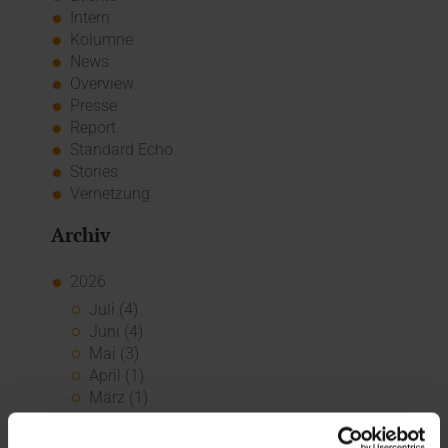
Intern
Kolumne
News
Overview
Presse
Report
Standard Echo
Stories
Vernetzung
Archiv
2026
Juli (4)
Juni (4)
Mai (3)
April (1)
März (1)
Februar (2)
Januar (5)