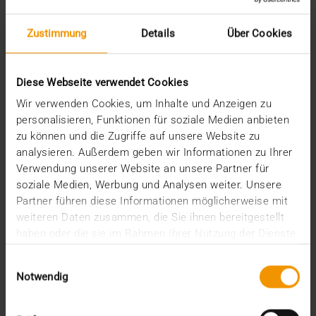
2025
Dezember (5)
Zustimmung
Details
Über Cookies
November (3)
Oktober (2)
September (3)
Diese Webseite verwendet Cookies
August (3)
Wir verwenden Cookies, um Inhalte und Anzeigen zu
Juli (3)
personalisieren, Funktionen für soziale Medien anbieten
Juni (1)
zu können und die Zugriffe auf unsere Website zu
Mai (2)
analysieren. Außerdem geben wir Informationen zu Ihrer
April (1)
Verwendung unserer Website an unsere Partner für
März (2)
soziale Medien, Werbung und Analysen weiter. Unsere
Februar (4)
Januar (2)
Partner führen diese Informationen möglicherweise mit
2024
weiteren Daten zusammen, die Sie ihnen bereitgestellt
haben oder die sie im Rahmen Ihrer Nutzung der Dienste
Dezember (1)
gesammelt haben.
November (1)
Einwilligungsauswahl
Oktober (3)
Notwendig
August (1)
Juli (3)
Juni (3)