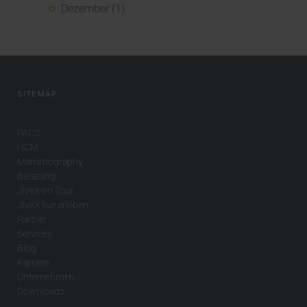
Dezember (1)
SITEMAP
PACS
HCM
Mammography
Beratung
JiveX on Tour
JiveX live erleben
Partner
Services
Blog
Karriere
Unternehmen
Downloads