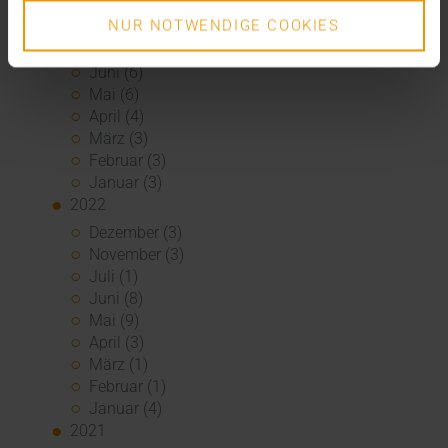
November (6)
NUR NOTWENDIGE COOKIES
Oktober (3)
August (3)
Juni (6)
Mai (6)
April (4)
März (3)
Februar (3)
Januar (3)
2022
Dezember (3)
November (3)
Juli (1)
Juni (8)
Mai (9)
April (3)
März (1)
Februar (1)
Januar (4)
2021