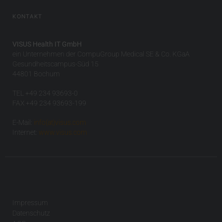
KONTAKT
VISUS Health IT GmbH
ein Unternehmen der CompuGroup Medical SE & Co. KGaA
Gesundheitscampus-Süd 15
44801 Bochum
TEL +49 234 93693-0
FAX +49 234 93693-199
E-Mail:
info(at)visus.com
Internet:
www.visus.com
Impressum
Datenschutz