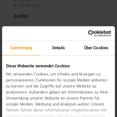
Vernetzung
Archiv
2026
Juli (4)
Juni (4)
Mai (3)
Zustimmung
Details
Über Cookies
April (1)
März (1)
Februar (2)
Diese Webseite verwendet Cookies
Januar (5)
Wir verwenden Cookies, um Inhalte und Anzeigen zu
2025
personalisieren, Funktionen für soziale Medien anbieten
Dezember (5)
zu können und die Zugriffe auf unsere Website zu
November (3)
analysieren. Außerdem geben wir Informationen zu Ihrer
Oktober (2)
Verwendung unserer Website an unsere Partner für
September (3)
soziale Medien, Werbung und Analysen weiter. Unsere
August (3)
Partner führen diese Informationen möglicherweise mit
Juli (3)
weiteren Daten zusammen, die Sie ihnen bereitgestellt