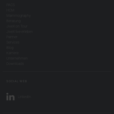
PACS
HCM
Mammography
Beratung
JiveX on Tour
JiveX live erleben
Partner
Services
Blog
Karriere
Unternehmen
Downloads
SOCIAL WEB
LinkedIn