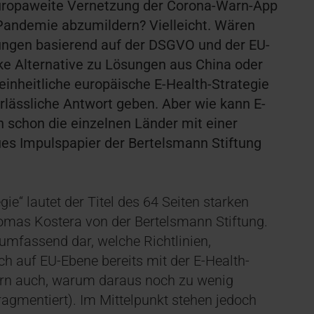
europaweite Vernetzung der Corona-Warn-App
 Pandemie abzumildern? Vielleicht. Wären
ungen basierend auf der DSGVO und der EU-
ke Alternative zu Lösungen aus China oder
einheitliche europäische E-Health-Strategie
erlässliche Antwort geben. Aber wie kann E-
 schon die einzelnen Länder mit einer
ues Impulspapier der Bertelsmann Stiftung
gie“ lautet der Titel des 64 Seiten starken
omas Kostera von der Bertelsmann Stiftung.
 umfassend dar, welche Richtlinien,
ch auf EU-Ebene bereits mit der E-Health-
dern auch, warum daraus noch zu wenig
ragmentiert). Im Mittelpunkt stehen jedoch