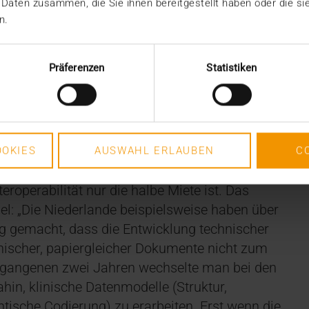
 Daten zusammen, die Sie ihnen bereitgestellt haben oder die s
n.
overnance
Präferenzen
Statistiken
ht es immer um einen zweckgerichteten
n Gesundheitsdaten. Die Daten erfüllen also
nen und Ärzten oder Wissenschaftlern als
en. Über diesen Weg entfaltet sie einen
OKIES
AUSWAHL ERLAUBEN
C
echnische Austausch von Daten schafft wenig
eroperabilität nur die halbe Miete ist. Das
el: „Die Niederlande beispielsweise haben über
g gemacht, dass die Entwicklung technischer
onischer, papiergleicher Dokumente nicht zum
ergangenen zwei Jahren wechselte man bei den
hin, klinische Datenmodelle (Struktur,
tische Codierung) zu erarbeiten. Erst wenn die