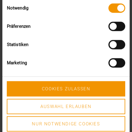
Einwilligungsauswahl
April (4)
Notwendig
März (3)
Februar (3)
Januar (3)
Präferenzen
2022
Dezember (3)
November (3)
Statistiken
Juli (1)
Juni (8)
Mai (9)
Marketing
April (3)
März (1)
Februar (1)
Januar (4)
COOKIES ZULASSEN
2021
Dezember (5)
AUSWAHL ERLAUBEN
November (6)
Oktober (3)
September (1)
NUR NOTWENDIGE COOKIES
August (1)