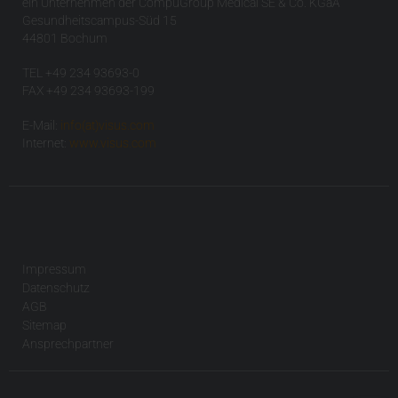
ein Unternehmen der CompuGroup Medical SE & Co. KGaA
Gesundheitscampus-Süd 15
44801 Bochum
TEL +49 234 93693-0
FAX +49 234 93693-199
E-Mail:
info(at)visus.com
Internet:
www.visus.com
Impressum
Datenschutz
AGB
Sitemap
Ansprechpartner