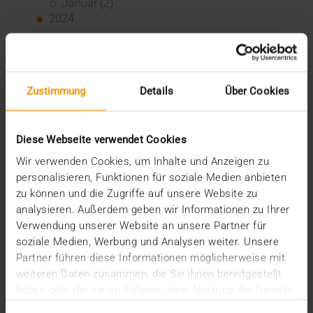
Januar (2)
2024
Dezember (1)
November (1)
Oktober (3)
August (1)
Zustimmung
Details
Über Cookies
Juli (3)
Juni (3)
Mai (7)
Diese Webseite verwendet Cookies
April (4)
März (1)
Wir verwenden Cookies, um Inhalte und Anzeigen zu
Februar (3)
personalisieren, Funktionen für soziale Medien anbieten
Januar (4)
zu können und die Zugriffe auf unsere Website zu
2023
analysieren. Außerdem geben wir Informationen zu Ihrer
Verwendung unserer Website an unsere Partner für
Dezember (5)
soziale Medien, Werbung und Analysen weiter. Unsere
November (6)
Oktober (3)
Partner führen diese Informationen möglicherweise mit
August (3)
weiteren Daten zusammen, die Sie ihnen bereitgestellt
Juni (6)
haben oder die sie im Rahmen Ihrer Nutzung der Dienste
Mai (6)
gesammelt haben.