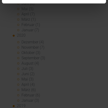
Juni (6)
Mai (5)
April (7)
März (1)
Februar (1)
Januar (7)
2020
Dezember (4)
November (7)
Oktober (3)
September (3)
August (4)
Juli (3)
Juni (2)
Mai (3)
April (4)
März (6)
Februar (6)
Januar (3)
2019