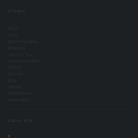
SITEMAP
PACS
HCM
Mammography
Beratung
JiveX on Tour
JiveX live erleben
Partner
Services
Blog
Karriere
Unternehmen
Downloads
SOCIAL WEB