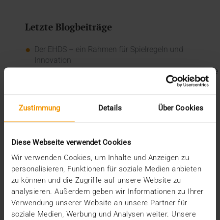
Letzte Blogbeiträge
Der EHDS – ein Rahmen für Spielregeln und
Innovation
Der EU AI Act im Krankenhaus: So betten Sie KI in Ihre
Radiologie ein
Mehrwert durch Synergien
So kommen Dokumente automatisch in die ePA
Zustimmung
Details
Über Cookies
Ein Dutzend Gütesiegel
Kategorien
Diese Webseite verwendet Cookies
CSR
Wir verwenden Cookies, um Inhalte und Anzeigen zu
Events
personalisieren, Funktionen für soziale Medien anbieten
Intern
zu können und die Zugriffe auf unsere Website zu
Kolumne
analysieren. Außerdem geben wir Informationen zu Ihrer
News
Verwendung unserer Website an unsere Partner für
Overview
soziale Medien, Werbung und Analysen weiter. Unsere