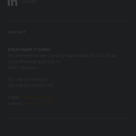
LinkedIn
KONTAKT
VISUS Health IT GmbH
ein Unternehmen der CompuGroup Medical SE & Co. KGaA
Gesundheitscampus-Süd 15
44801 Bochum
TEL +49 234 93693-0
FAX +49 234 93693-199
E-Mail:
info(at)visus.com
Internet:
www.visus.com