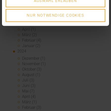
AUSWAHL ERLAUBEN
September (3)
August (3)
Juli (3)
NUR NOTWENDIGE COOKIES
Juni (1)
Mai (2)
April (1)
März (2)
Februar (4)
Januar (2)
2024
Dezember (1)
November (1)
Oktober (3)
August (1)
Juli (3)
Juni (3)
Mai (7)
April (4)
März (1)
Februar (3)