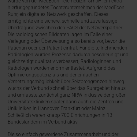
wurde von der MedEcon Telemedizin GmbH, ein extra
hierfür gegründetes Tochterunternehmen der MedEcon
Ruhr, ein digitales Netzwerk geschaffen. Dieses
ermöglichte eine sichere, schnelle und zuverlässige
Übertragung zwischen den PACS der Netzwerkpartner.
Die radiologischen Bilddaten lagen im Falle einer
Verlegung oder Überweisung also bereits vor, bevor die
Patientin oder der Patient eintraf. Für die teilnehmenden
Radiologien wurden Prozesse dadurch beschleunigt und
gleichzeitigt qualitativ verbessert, Radiologinnen und
Radiologen wurden enorm entlastet. Aufgrund des
Optimierungspotenzials und der einfachen
Vernetzungsmöglichkeit über Sektorengrenzen hinweg
wuchs der Verbund schnell über das Ruhrgebiet hinaus
und umfasste zunächst ganz NRW inklusive der großen
Universitätskliniken später dann auch die Zentren und
Unikliniken in Hannover, Frankfurt oder Mainz.
Schließlich waren knapp 700 Einrichtungen in 13
Bundesländern im Verbund aktiv.
Die so einfach gewordene Zusammenarbeit und der