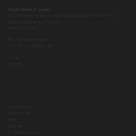
VISUS Health IT GmbH
ein Unternehmen der CompuGroup Medical SE & Co. KGaA
Gesundheitscampus-Süd 15
44801 Bochum
TEL +49 234 93693-0
FAX +49 234 93693-199
E-Mail:
info(at)visus.com
Internet:
www.visus.com
Impressum
Datenschutz
AGB
Sitemap
Ansprechpartner