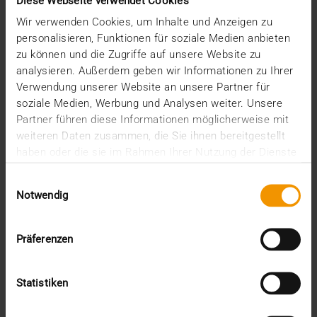
Diese Webseite verwendet Cookies
März (2)
Februar (4)
Wir verwenden Cookies, um Inhalte und Anzeigen zu
Januar (2)
personalisieren, Funktionen für soziale Medien anbieten
2024
zu können und die Zugriffe auf unsere Website zu
analysieren. Außerdem geben wir Informationen zu Ihrer
Dezember (1)
Verwendung unserer Website an unsere Partner für
November (1)
soziale Medien, Werbung und Analysen weiter. Unsere
Oktober (3)
August (1)
Partner führen diese Informationen möglicherweise mit
Juli (3)
weiteren Daten zusammen, die Sie ihnen bereitgestellt
Juni (3)
haben oder die sie im Rahmen Ihrer Nutzung der Dienste
Mai (7)
gesammelt haben.
Einwilligungsauswahl
April (4)
Notwendig
März (1)
Februar (3)
Januar (4)
Präferenzen
2023
Dezember (5)
November (6)
Statistiken
Oktober (3)
August (3)