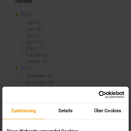
Archiv
2026
Juli (4)
Juni (4)
Mai (3)
April (1)
März (1)
Februar (2)
Januar (5)
2025
Dezember (5)
November (3)
Oktober (2)
September (3)
August (3)
Juli (3)
Zustimmung
Details
Über Cookies
Juni (1)
Mai (2)
April (1)