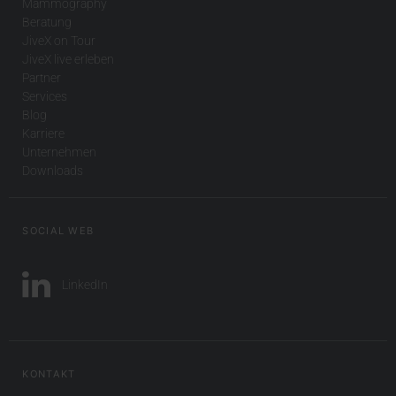
Mammography
Beratung
JiveX on Tour
JiveX live erleben
Partner
Services
Blog
Karriere
Unternehmen
Downloads
SOCIAL WEB
LinkedIn
KONTAKT