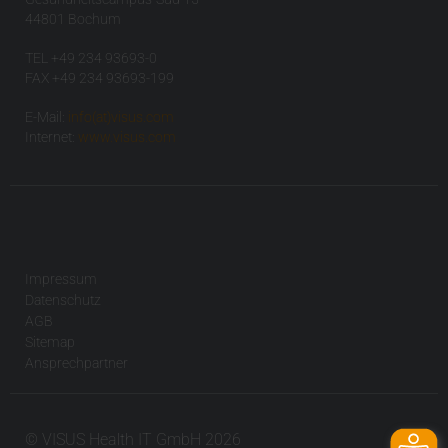
44801 Bochum
TEL +49 234 93693-0
FAX +49 234 93693-199
E-Mail:
info(at)visus.com
Internet:
www.visus.com
Impressum
Datenschutz
AGB
Sitemap
Ansprechpartner
© VISUS Health IT GmbH 2026