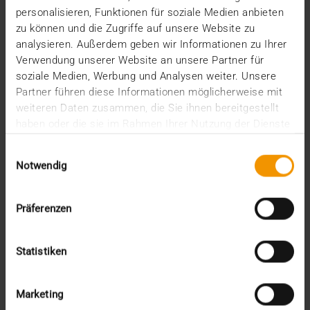
Conference zu den wichtigsten Veranstaltungen des
personalisieren, Funktionen für soziale Medien anbieten
Jahres.…
zu können und die Zugriffe auf unsere Website zu
analysieren. Außerdem geben wir Informationen zu Ihrer
Verwendung unserer Website an unsere Partner für
VISUS HEALTH IT
soziale Medien, Werbung und Analysen weiter. Unsere
MEHR ERFAHREN
Partner führen diese Informationen möglicherweise mit
weiteren Daten zusammen, die Sie ihnen bereitgestellt
haben oder die sie im Rahmen Ihrer Nutzung der Dienste
gesammelt haben.
Einwilligungsauswahl
Notwendig
Präferenzen
Statistiken
Marketing