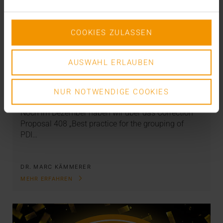
COOKIES ZULASSEN
AUSWAHL ERLAUBEN
STANDARD ECHO
DICOM E-Mail goes IHE – endlich!
NUR NOTWENDIGE COOKIES
08.02.2019
Noch im Dezember haben wir über das Correction
Proposal 408 „Best practice for the grouping of
PDI…
DR. MARC KÄMMERER
MEHR ERFAHREN