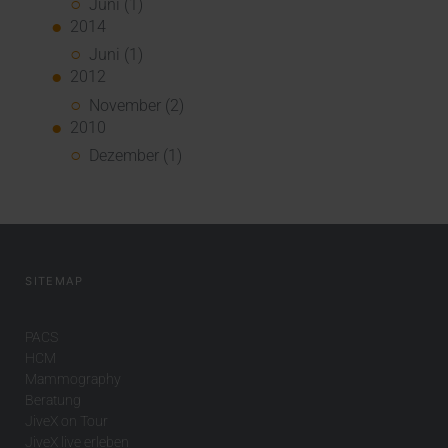
Juni (1)
2014
Juni (1)
2012
November (2)
2010
Dezember (1)
SITEMAP
PACS
HCM
Mammography
Beratung
JiveX on Tour
JiveX live erleben