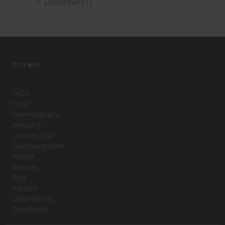
Dezember (1)
SITEMAP
PACS
HCM
Mammography
Beratung
JiveX on Tour
JiveX live erleben
Partner
Services
Blog
Karriere
Unternehmen
Downloads