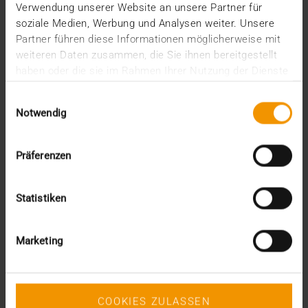
Intern
Verwendung unserer Website an unsere Partner für
Kolumne
soziale Medien, Werbung und Analysen weiter. Unsere
News
Partner führen diese Informationen möglicherweise mit
Overview
weiteren Daten zusammen, die Sie ihnen bereitgestellt
Presse
haben oder die sie im Rahmen Ihrer Nutzung der Dienste
Report
gesammelt haben.
Standard Echo
Einwilligungsauswahl
Stories
Notwendig
Vernetzung
Archiv
Präferenzen
2026
Statistiken
Juli (4)
Juni (4)
Mai (3)
Marketing
April (1)
März (1)
Februar (2)
Januar (5)
COOKIES ZULASSEN