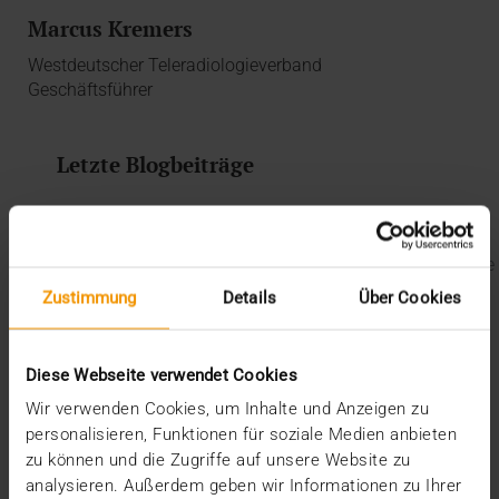
Marcus Kremers
Westdeutscher Teleradiologieverband
Geschäftsführer
Letzte Blogbeiträge
Der EHDS – ein Rahmen für Spielregeln und
Innovation
Der EU AI Act im Krankenhaus: So betten Sie KI in Ihre
Radiologie ein
Zustimmung
Details
Über Cookies
Mehrwert durch Synergien
So kommen Dokumente automatisch in die ePA
Ein Dutzend Gütesiegel
Diese Webseite verwendet Cookies
Kategorien
Wir verwenden Cookies, um Inhalte und Anzeigen zu
personalisieren, Funktionen für soziale Medien anbieten
CSR
zu können und die Zugriffe auf unsere Website zu
Events
analysieren. Außerdem geben wir Informationen zu Ihrer