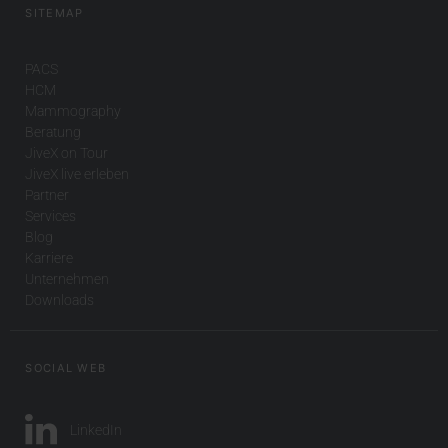
SITEMAP
PACS
HCM
Mammography
Beratung
JiveX on Tour
JiveX live erleben
Partner
Services
Blog
Karriere
Unternehmen
Downloads
SOCIAL WEB
LinkedIn