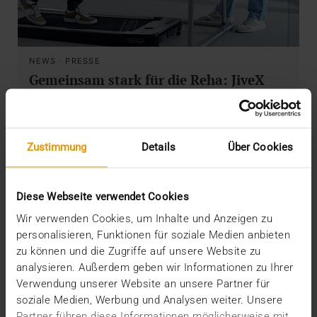
NEWS
·
PRESSE
Gemeinsam stark für die Reha: JiveX
HCM & CGM REHA
29.01.2026
Effiziente Reha-IT mit JiveX HCM und CGM REHA:
Zustimmung
Details
Über Cookies
Eine zentrale, revisionssichere Patientenakte mit…
Diese Webseite verwendet Cookies
VISUS HEALTH IT
Wir verwenden Cookies, um Inhalte und Anzeigen zu
MEHR ERFAHREN
personalisieren, Funktionen für soziale Medien anbieten
zu können und die Zugriffe auf unsere Website zu
analysieren. Außerdem geben wir Informationen zu Ihrer
Verwendung unserer Website an unsere Partner für
soziale Medien, Werbung und Analysen weiter. Unsere
Partner führen diese Informationen möglicherweise mit