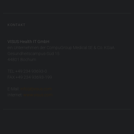
KONTAKT
VISUS Health IT GmbH
ein Unternehmen der CompuGroup Medical SE & Co. KGaA
Gesundheitscampus-Süd 15
44801 Bochum
TEL +49 234 93693-0
FAX +49 234 93693-199
E-Mail:
info(at)visus.com
Internet:
www.visus.com