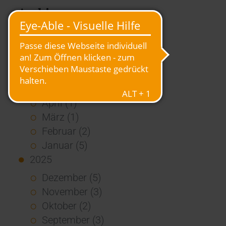
Archiv
2026
Juli (4)
Juni (4)
Mai (3)
April (1)
März (1)
Februar (2)
Januar (5)
2025
Dezember (5)
November (3)
Oktober (2)
September (3)