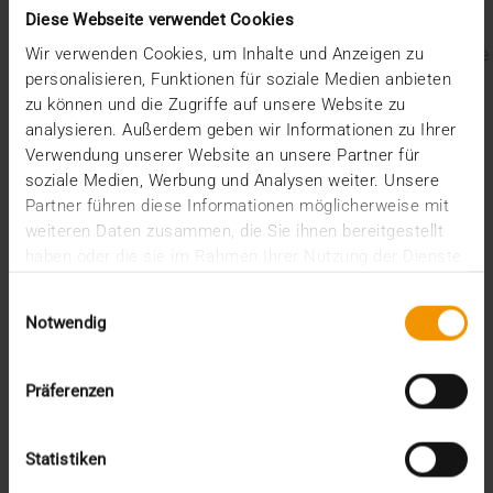
Der EHDS – ein Rahmen für Spielregeln und
Diese Webseite verwendet Cookies
Innovation
Der EU AI Act im Krankenhaus: So betten Sie KI in Ihre
Wir verwenden Cookies, um Inhalte und Anzeigen zu
Radiologie ein
personalisieren, Funktionen für soziale Medien anbieten
Mehrwert durch Synergien
zu können und die Zugriffe auf unsere Website zu
So kommen Dokumente automatisch in die ePA
analysieren. Außerdem geben wir Informationen zu Ihrer
Ein Dutzend Gütesiegel
Verwendung unserer Website an unsere Partner für
soziale Medien, Werbung und Analysen weiter. Unsere
Kategorien
Partner führen diese Informationen möglicherweise mit
weiteren Daten zusammen, die Sie ihnen bereitgestellt
CSR
haben oder die sie im Rahmen Ihrer Nutzung der Dienste
Events
gesammelt haben.
Intern
Einwilligungsauswahl
Kolumne
Notwendig
News
Overview
Präferenzen
Presse
Report
Standard Echo
Statistiken
Stories
Vernetzung