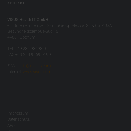
KONTAKT
VISUS Health IT GmbH
ein Unternehmen der CompuGroup Medical SE & Co. KGaA
Gesundheitscampus-Süd 15
44801 Bochum
TEL +49 234 93693-0
FAX +49 234 93693-199
E-Mail:
info(at)visus.com
Internet:
www.visus.com
Impressum
Datenschutz
AGB