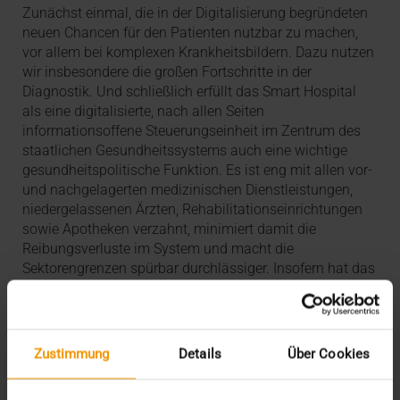
Zunächst einmal, die in der Digitalisierung begründeten
neuen Chancen für den Patienten nutzbar zu machen,
vor allem bei komplexen Krankheitsbildern. Dazu nutzen
wir insbesondere die großen Fortschritte in der
Diagnostik. Und schließlich erfüllt das Smart Hospital
als eine digitalisierte, nach allen Seiten
informationsoffene Steuerungseinheit im Zentrum des
staatlichen Gesundheitssystems auch eine wichtige
gesundheitspolitische Funktion. Es ist eng mit allen vor-
und nachgelagerten medizinischen Dienstleistungen,
niedergelassenen Ärzten, Rehabilitationseinrichtungen
sowie Apotheken verzahnt, minimiert damit die
Reibungsverluste im System und macht die
Sektorengrenzen spürbar durchlässiger. Insofern hat das
Smart Hospital nicht nur einen großen Nutzen für die
Patienten und Mitarbeiter eines Krankenhauses, sondern
auch für das Gesundheitssystem insgesamt.
Zustimmung
Details
Über Cookies
Letzte Blogbeiträge