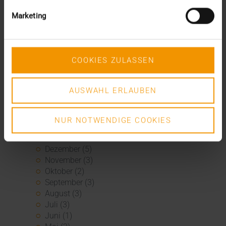
Marketing
Archiv
2026
Juli (4)
COOKIES ZULASSEN
Juni (4)
Mai (3)
April (1)
AUSWAHL ERLAUBEN
März (1)
Februar (2)
NUR NOTWENDIGE COOKIES
Januar (5)
2025
Dezember (5)
November (3)
Oktober (2)
September (3)
August (3)
Juli (3)
Juni (1)