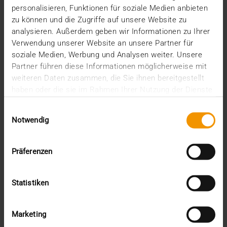
personalisieren, Funktionen für soziale Medien anbieten
Die zunehmende Vernetzung über Sektoren,
zu können und die Zugriffe auf unsere Website zu
Institutionen und Grenzen hinweg ist eines der
analysieren. Außerdem geben wir Informationen zu Ihrer
bestimmenden…
Verwendung unserer Website an unsere Partner für
soziale Medien, Werbung und Analysen weiter. Unsere
Partner führen diese Informationen möglicherweise mit
VISUS HEALTH IT
weiteren Daten zusammen, die Sie ihnen bereitgestellt
MEHR ERFAHREN
haben oder die sie im Rahmen Ihrer Nutzung der Dienste
gesammelt haben.
Einwilligungsauswahl
Notwendig
Präferenzen
Statistiken
Marketing