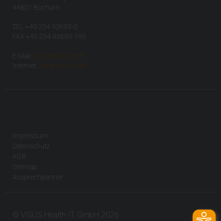
44801 Bochum
TEL +49 234 93693-0
FAX +49 234 93693-199
E-Mail:
info(at)visus.com
Internet:
www.visus.com
Impressum
Datenschutz
AGB
Sitemap
Ansprechpartner
© VISUS Health IT GmbH 2026