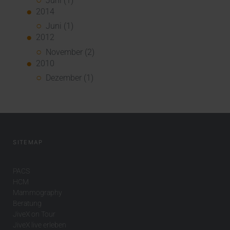
Juni (1)
2014
Juni (1)
2012
November (2)
2010
Dezember (1)
SITEMAP
PACS
HCM
Mammography
Beratung
JiveX on Tour
JiveX live erleben