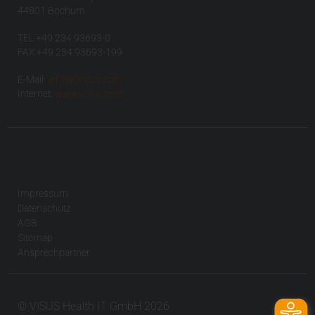
44801 Bochum
TEL +49 234 93693-0
FAX +49 234 93693-199
E-Mail:
info(at)visus.com
Internet:
www.visus.com
Impressum
Datenschutz
AGB
Sitemap
Ansprechpartner
© VISUS Health IT GmbH 2026