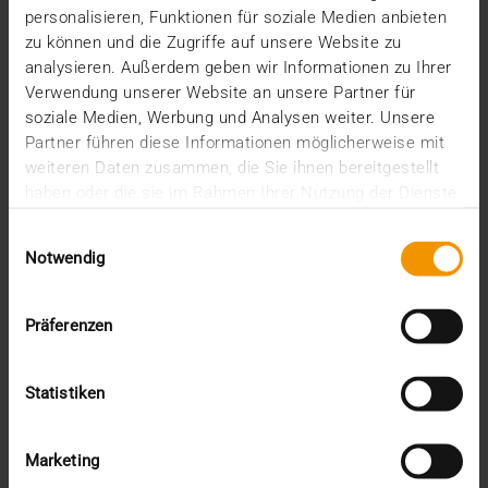
personalisieren, Funktionen für soziale Medien anbieten
Die zunehmende Vernetzung über Sektoren,
zu können und die Zugriffe auf unsere Website zu
Institutionen und Grenzen hinweg ist eines der
analysieren. Außerdem geben wir Informationen zu Ihrer
bestimmenden…
Verwendung unserer Website an unsere Partner für
soziale Medien, Werbung und Analysen weiter. Unsere
Partner führen diese Informationen möglicherweise mit
VISUS HEALTH IT
weiteren Daten zusammen, die Sie ihnen bereitgestellt
MEHR ERFAHREN
haben oder die sie im Rahmen Ihrer Nutzung der Dienste
gesammelt haben.
Einwilligungsauswahl
Notwendig
Präferenzen
Statistiken
Marketing