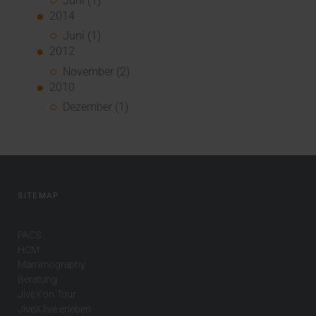
Juni (1)
2014
Juni (1)
2012
November (2)
2010
Dezember (1)
SITEMAP
PACS
HCM
Mammography
Beratung
JiveX on Tour
JiveX live erleben