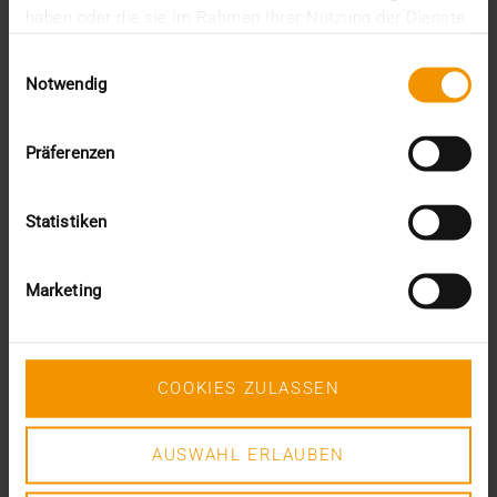
Dezember (5)
haben oder die sie im Rahmen Ihrer Nutzung der Dienste
November (6)
gesammelt haben.
Oktober (3)
Einwilligungsauswahl
September (1)
Notwendig
August (1)
Juni (6)
Mai (5)
Präferenzen
April (7)
März (1)
Februar (1)
Statistiken
Januar (7)
2020
Marketing
Dezember (4)
November (7)
Oktober (3)
September (3)
COOKIES ZULASSEN
August (4)
Juli (3)
Juni (2)
AUSWAHL ERLAUBEN
Mai (3)