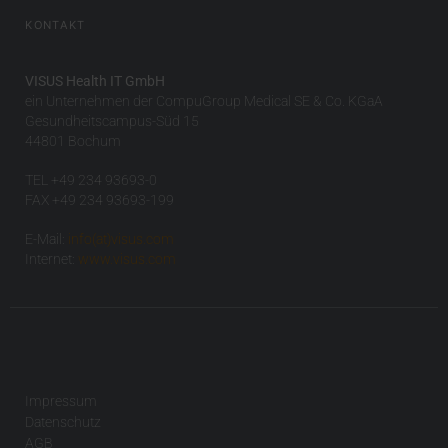
KONTAKT
VISUS Health IT GmbH
ein Unternehmen der CompuGroup Medical SE & Co. KGaA
Gesundheitscampus-Süd 15
44801 Bochum
TEL +49 234 93693-0
FAX +49 234 93693-199
E-Mail:
info(at)visus.com
Internet:
www.visus.com
Impressum
Datenschutz
AGB