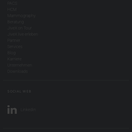
PACS
HCM
Mammography
Beratung
JiveX on Tour
JiveX live erleben
Partner
Services
Blog
Karriere
Unternehmen
Downloads
SOCIAL WEB
LinkedIn