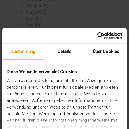
Oktober (3)
August (3)
Juni (6)
Mai (6)
April (4)
März (3)
Februar (3)
Januar (3)
Zustimmung
Details
Über Cookies
2022
Dezember (3)
November (3)
Diese Webseite verwendet Cookies
Juli (1)
Wir verwenden Cookies, um Inhalte und Anzeigen zu
Juni (8)
personalisieren, Funktionen für soziale Medien anbieten
Mai (9)
zu können und die Zugriffe auf unsere Website zu
April (3)
analysieren. Außerdem geben wir Informationen zu Ihrer
März (1)
Verwendung unserer Website an unsere Partner für
Februar (1)
soziale Medien, Werbung und Analysen weiter. Unsere
Januar (4)
Partner führen diese Informationen möglicherweise mit
2021
weiteren Daten zusammen, die Sie ihnen bereitgestellt