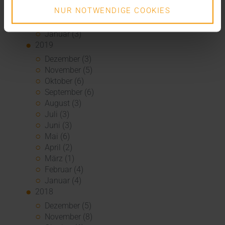
April (4)
NUR NOTWENDIGE COOKIES
März (6)
Februar (6)
Januar (3)
2019
Dezember (3)
November (5)
Oktober (6)
September (6)
August (3)
Juli (3)
Juni (3)
Mai (6)
April (2)
März (1)
Februar (4)
Januar (4)
2018
Dezember (5)
November (8)