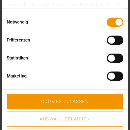
Dezember (5)
haben oder die sie im Rahmen Ihrer Nutzung der Dienste
November (6)
gesammelt haben.
Oktober (3)
Einwilligungsauswahl
September (1)
Notwendig
August (1)
Juni (6)
Mai (5)
Präferenzen
April (7)
März (1)
Februar (1)
Statistiken
Januar (7)
2020
Marketing
Dezember (4)
November (7)
Oktober (3)
September (3)
COOKIES ZULASSEN
August (4)
Juli (3)
Juni (2)
AUSWAHL ERLAUBEN
Mai (3)