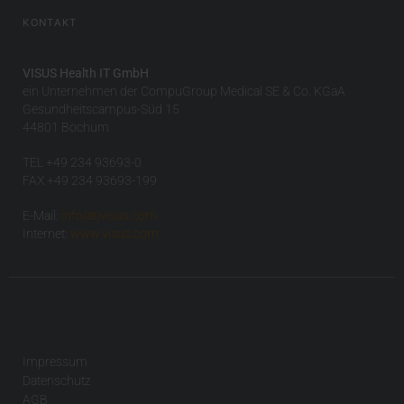
KONTAKT
VISUS Health IT GmbH
ein Unternehmen der CompuGroup Medical SE & Co. KGaA
Gesundheitscampus-Süd 15
44801 Bochum
TEL +49 234 93693-0
FAX +49 234 93693-199
E-Mail:
info(at)visus.com
Internet:
www.visus.com
Impressum
Datenschutz
AGB