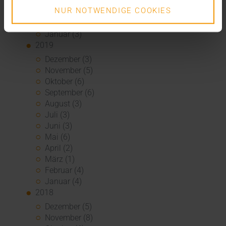
April (4)
NUR NOTWENDIGE COOKIES
März (6)
Februar (6)
Januar (3)
2019
Dezember (3)
November (5)
Oktober (6)
September (6)
August (3)
Juli (3)
Juni (3)
Mai (6)
April (2)
März (1)
Februar (4)
Januar (4)
2018
Dezember (5)
November (8)