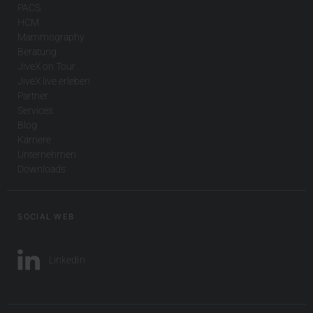
PACS
HCM
Mammography
Beratung
JiveX on Tour
JiveX live erleben
Partner
Services
Blog
Karriere
Unternehmen
Downloads
SOCIAL WEB
LinkedIn