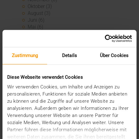
Oktober (3)
August (3)
Juni (6)
Mai (6)
April (4)
März (3)
Februar (3)
Januar (3)
Zustimmung
Details
Über Cookies
2022
Dezember (3)
November (3)
Diese Webseite verwendet Cookies
Juli (1)
Wir verwenden Cookies, um Inhalte und Anzeigen zu
Juni (8)
personalisieren, Funktionen für soziale Medien anbieten
Mai (9)
zu können und die Zugriffe auf unsere Website zu
April (3)
analysieren. Außerdem geben wir Informationen zu Ihrer
März (1)
Verwendung unserer Website an unsere Partner für
Februar (1)
soziale Medien, Werbung und Analysen weiter. Unsere
Januar (4)
Partner führen diese Informationen möglicherweise mit
2021
weiteren Daten zusammen, die Sie ihnen bereitgestellt