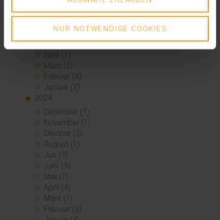
September (3)
August (3)
Juli (3)
NUR NOTWENDIGE COOKIES
Juni (1)
Mai (2)
April (1)
März (2)
Februar (4)
Januar (2)
2024
Dezember (1)
November (1)
Oktober (3)
August (1)
Juli (3)
Juni (3)
Mai (7)
April (4)
März (1)
Februar (3)
Januar (4)