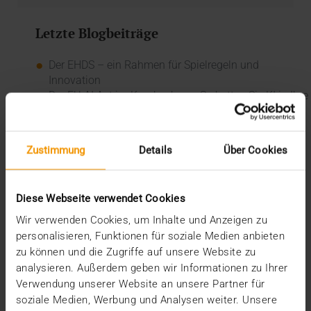
Letzte Blogbeiträge
Der EHDS – ein Rahmen für Spielregeln und
Innovation
Der EU AI Act im Krankenhaus: So betten Sie KI in Ihre
Radiologie ein
Mehrwert durch Synergien
So kommen Dokumente automatisch in die ePA
Zustimmung
Details
Über Cookies
Ein Dutzend Gütesiegel
Kategorien
Diese Webseite verwendet Cookies
CSR
Wir verwenden Cookies, um Inhalte und Anzeigen zu
Events
personalisieren, Funktionen für soziale Medien anbieten
Intern
zu können und die Zugriffe auf unsere Website zu
Kolumne
analysieren. Außerdem geben wir Informationen zu Ihrer
News
Verwendung unserer Website an unsere Partner für
Overview
soziale Medien, Werbung und Analysen weiter. Unsere
Presse