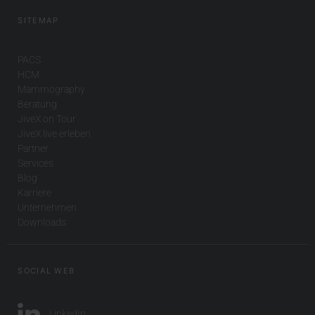
SITEMAP
PACS
HCM
Mammography
Beratung
JiveX on Tour
JiveX live erleben
Partner
Services
Blog
Karriere
Unternehmen
Downloads
SOCIAL WEB
LinkedIn