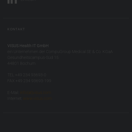
KONTAKT
VISUS Health IT GmbH
ein Unternehmen der CompuGroup Medical SE & Co. KGaA
Gesundheitscampus-Süd 15
44801 Bochum
TEL +49 234 93693-0
FAX +49 234 93693-199
E-Mail:
info(at)visus.com
Internet:
www.visus.com