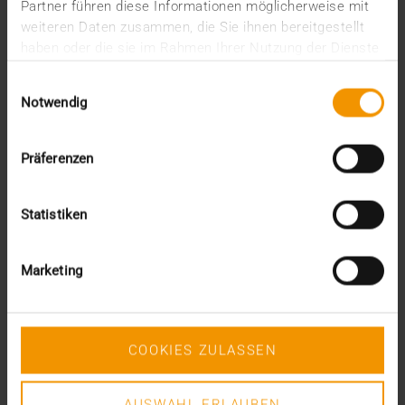
Partner führen diese Informationen möglicherweise mit
Report
weiteren Daten zusammen, die Sie ihnen bereitgestellt
Standard Echo
haben oder die sie im Rahmen Ihrer Nutzung der Dienste
Stories
gesammelt haben.
Vernetzung
Einwilligungsauswahl
Notwendig
Archiv
2026
Präferenzen
Juli (4)
Juni (4)
Statistiken
Mai (3)
April (1)
März (1)
Marketing
Februar (2)
Januar (5)
2025
Dezember (5)
COOKIES ZULASSEN
November (3)
Oktober (2)
AUSWAHL ERLAUBEN