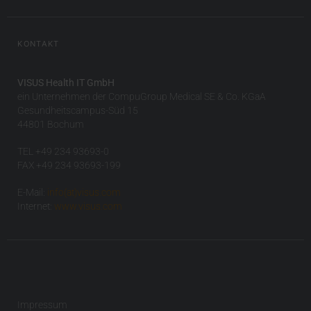
KONTAKT
VISUS Health IT GmbH
ein Unternehmen der CompuGroup Medical SE & Co. KGaA
Gesundheitscampus-Süd 15
44801 Bochum
TEL +49 234 93693-0
FAX +49 234 93693-199
E-Mail:
info(at)visus.com
Internet:
www.visus.com
Impressum