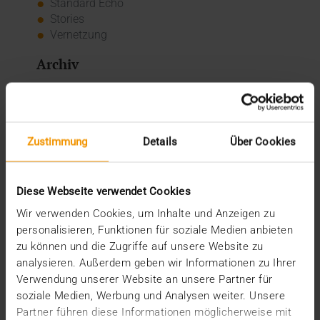
Standard Echo
Stories
Vernetzung
Archiv
2026
Juli (4)
Juni (4)
Zustimmung
Details
Über Cookies
Mai (3)
April (1)
März (1)
Diese Webseite verwendet Cookies
Februar (2)
Januar (5)
Wir verwenden Cookies, um Inhalte und Anzeigen zu
2025
personalisieren, Funktionen für soziale Medien anbieten
zu können und die Zugriffe auf unsere Website zu
Dezember (5)
analysieren. Außerdem geben wir Informationen zu Ihrer
November (3)
Oktober (2)
Verwendung unserer Website an unsere Partner für
September (3)
soziale Medien, Werbung und Analysen weiter. Unsere
August (3)
Partner führen diese Informationen möglicherweise mit