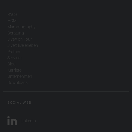
PACS
HCM
Mammography
Beratung
JiveX on Tour
JiveX live erleben
Partner
Services
Blog
Karriere
Unternehmen
Downloads
SOCIAL WEB
LinkedIn