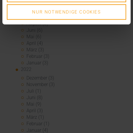
Dezember (5)
November (6)
NUR NOTWENDIGE COOKIES
Oktober (3)
August (3)
Juni (6)
Mai (6)
April (4)
März (3)
Februar (3)
Januar (3)
2022
Dezember (3)
November (3)
Juli (1)
Juni (8)
Mai (9)
April (3)
März (1)
Februar (1)
Januar (4)