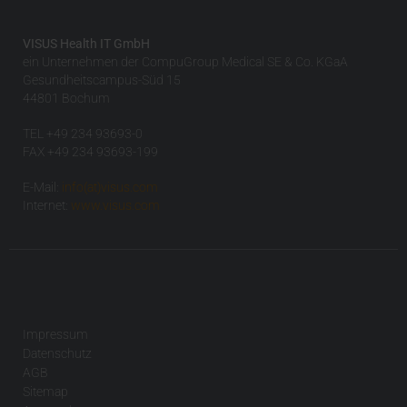
VISUS Health IT GmbH
ein Unternehmen der CompuGroup Medical SE & Co. KGaA
Gesundheitscampus-Süd 15
44801 Bochum
TEL +49 234 93693-0
FAX +49 234 93693-199
E-Mail:
info(at)visus.com
Internet:
www.visus.com
Impressum
Datenschutz
AGB
Sitemap