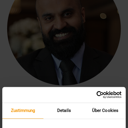
Unsere 18-jährige Partnerschaft ist ein Beleg für Ihren
außergewöhnlichen Beitrag als führender PACS-Anbieter zur
Umgestaltung des Gesundheitswesens im Nahen Osten. Wir haben
mit großem Respekt beobachtet, wie Ihre robusten, skalierbaren
Zustimmung
Details
Über Cookies
Lösungen, die fortschrittliche künstliche Intelligenz und
hochentwickelte Content-Management-Lösungen für das
Gesundheitswesen umfassen, die medizinische Bildgebung in der
Region erheblich verbessert haben. Wir sind von Ihrem anhaltenden