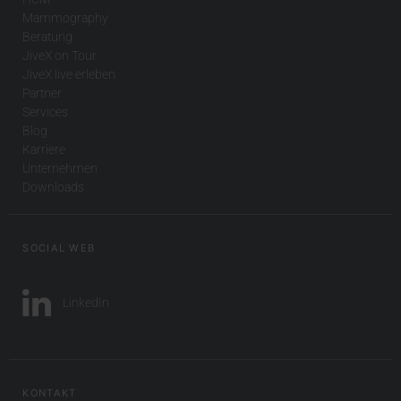
Mammography
Beratung
JiveX on Tour
JiveX live erleben
Partner
Services
Blog
Karriere
Unternehmen
Downloads
SOCIAL WEB
LinkedIn
KONTAKT