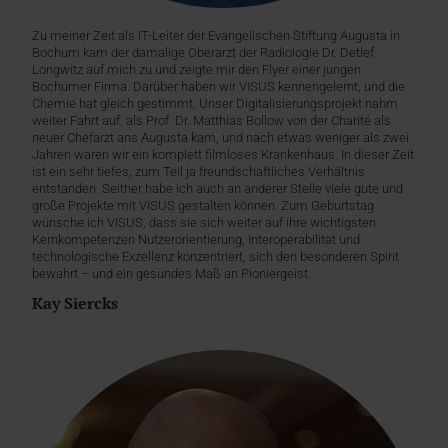
Zu meiner Zeit als IT-Leiter der Evangelischen Stiftung Augusta in
Bochum kam der damalige Oberarzt der Radiologie Dr. Detlef
Longwitz auf mich zu und zeigte mir den Flyer einer jungen
Bochumer Firma. Darüber haben wir VISUS kennengelernt, und die
Chemie hat gleich gestimmt. Unser Digitalisierungsprojekt nahm
weiter Fahrt auf, als Prof. Dr. Matthias Bollow von der Charité als
neuer Chefarzt ans Augusta kam, und nach etwas weniger als zwei
Jahren waren wir ein komplett filmloses Krankenhaus. In dieser Zeit
ist ein sehr tiefes, zum Teil ja freundschaftliches Verhältnis
entstanden. Seither habe ich auch an anderer Stelle viele gute und
große Projekte mit VISUS gestalten können. Zum Geburtstag
wünsche ich VISUS, dass sie sich weiter auf ihre wichtigsten
Kernkompetenzen Nutzerorientierung, Interoperabilität und
technologische Exzellenz konzentriert, sich den besonderen Spirit
bewahrt – und ein gesundes Maß an Pioniergeist.
Kay Siercks