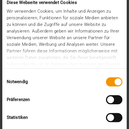
Diese Webseite verwendet Cookies
Erfolg überzeugt und freuen uns darauf, unsere Partnerschaft in den
kommenden Jahren zu vertiefen und den Fortschritt der digitalen
Wir verwenden Cookies, um Inhalte und Anzeigen zu
Gesundheitsversorgung in der gesamten Region voranzutreiben.
personalisieren, Funktionen für soziale Medien anbieten
Leejoe Mammen
zu können und die Zugriffe auf unsere Website zu
Commercial Director, YMH IT
analysieren. Außerdem geben wir Informationen zu Ihrer
Verwendung unserer Website an unsere Partner für
soziale Medien, Werbung und Analysen weiter. Unsere
Partner führen diese Informationen möglicherweise mit
Das könnte Sie auch interessieren
weiteren Daten zusammen, die Sie ihnen bereitgestellt
haben oder die sie im Rahmen Ihrer Nutzung der Dienste
gesammelt haben.
Einwilligungsauswahl
Notwendig
Präferenzen
Statistiken