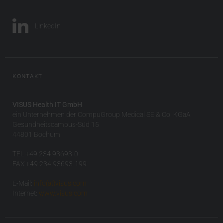
LinkedIn
KONTAKT
VISUS Health IT GmbH
ein Unternehmen der CompuGroup Medical SE & Co. KGaA
Gesundheitscampus-Süd 15
44801 Bochum
TEL +49 234 93693-0
FAX +49 234 93693-199
E-Mail:
info(at)visus.com
Internet:
www.visus.com