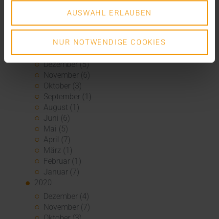
April (3)
AUSWAHL ERLAUBEN
März (1)
Februar (1)
Januar (4)
NUR NOTWENDIGE COOKIES
2021
Dezember (5)
November (6)
Oktober (3)
September (1)
August (1)
Juni (6)
Mai (5)
April (7)
März (1)
Februar (1)
Januar (7)
2020
Dezember (4)
November (7)
Oktober (3)