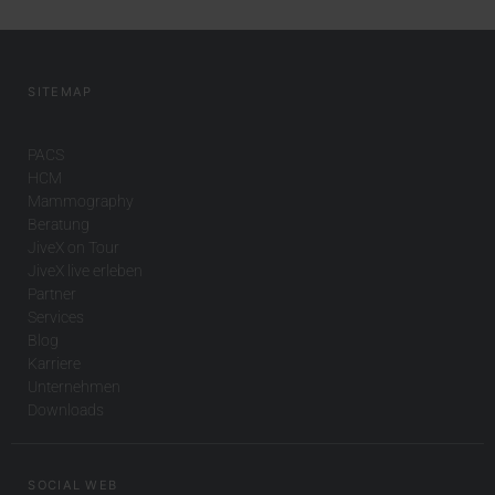
SITEMAP
PACS
HCM
Mammography
Beratung
JiveX on Tour
JiveX live erleben
Partner
Services
Blog
Karriere
Unternehmen
Downloads
SOCIAL WEB