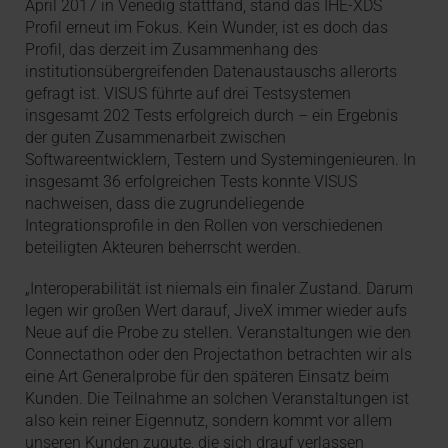
April 2017 in Venedig stattfand, stand das IHE-XDS
Profil erneut im Fokus. Kein Wunder, ist es doch das
Profil, das derzeit im Zusammenhang des
institutionsübergreifenden Datenaustauschs allerorts
gefragt ist. VISUS führte auf drei Testsystemen
insgesamt 202 Tests erfolgreich durch – ein Ergebnis
der guten Zusammenarbeit zwischen
Softwareentwicklern, Testern und Systemingenieuren. In
insgesamt 36 erfolgreichen Tests konnte VISUS
nachweisen, dass die zugrundeliegende
Integrationsprofile in den Rollen von verschiedenen
beteiligten Akteuren beherrscht werden.
„Interoperabilität ist niemals ein finaler Zustand. Darum
legen wir großen Wert darauf, JiveX immer wieder aufs
Neue auf die Probe zu stellen. Veranstaltungen wie den
Connectathon oder den Projectathon betrachten wir als
eine Art Generalprobe für den späteren Einsatz beim
Kunden. Die Teilnahme an solchen Veranstaltungen ist
also kein reiner Eigennutz, sondern kommt vor allem
unseren Kunden zugute, die sich drauf verlassen