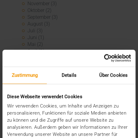
November (3)
Oktober (2)
September (3)
August (3)
Juli (3)
Juni (1)
Mai (2)
April (1)
März (2)
Februar (4)
Januar (2)
Zustimmung
Details
Über Cookies
2024
Dezember (1)
November (1)
Diese Webseite verwendet Cookies
Oktober (3)
Wir verwenden Cookies, um Inhalte und Anzeigen zu
August (1)
personalisieren, Funktionen für soziale Medien anbieten
Juli (3)
zu können und die Zugriffe auf unsere Website zu
Juni (3)
Mai (7)
analysieren. Außerdem geben wir Informationen zu Ihrer
April (4)
Verwendung unserer Website an unsere Partner für