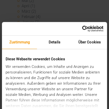
Mai (2)
April (1)
März (2)
Februar (4)
Januar (2)
2024
Dezember (1)
November (1)
Zustimmung
Details
Über Cookies
Oktober (3)
August (1)
Juli (3)
Diese Webseite verwendet Cookies
Juni (3)
Mai (7)
Wir verwenden Cookies, um Inhalte und Anzeigen zu
April (4)
personalisieren, Funktionen für soziale Medien anbieten
März (1)
zu können und die Zugriffe auf unsere Website zu
Februar (3)
analysieren. Außerdem geben wir Informationen zu Ihrer
Januar (4)
Verwendung unserer Website an unsere Partner für
2023
soziale Medien, Werbung und Analysen weiter. Unsere
Dezember (5)
Partner führen diese Informationen möglicherweise mit
November (6)
weiteren Daten zusammen, die Sie ihnen bereitgestellt