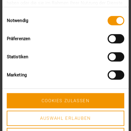
Oktober (3)
haben oder die sie im Rahmen Ihrer Nutzung der Dienste
August (3)
gesammelt haben.
Einwilligungsauswahl
Juni (6)
Notwendig
Mai (6)
April (4)
März (3)
Präferenzen
Februar (3)
Januar (3)
2022
Statistiken
Dezember (3)
November (3)
Juli (1)
Marketing
Juni (8)
Mai (9)
April (3)
März (1)
COOKIES ZULASSEN
Februar (1)
Januar (4)
AUSWAHL ERLAUBEN
2021
Dezember (5)