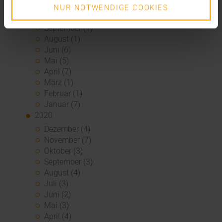
November (6)
NUR NOTWENDIGE COOKIES
Oktober (3)
September (1)
August (1)
Juni (6)
Mai (5)
April (7)
März (1)
Februar (1)
Januar (7)
2020
Dezember (4)
November (7)
Oktober (3)
September (3)
August (4)
Juli (3)
Juni (2)
Mai (3)
April (4)