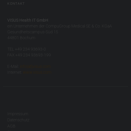
KONTAKT
VISUS Health IT GmbH
ein Unternehmen der CompuGroup Medical SE & Co. KGaA
Gesundheitscampus-Süd 15
44801 Bochum
TEL +49 234 93693-0
FAX +49 234 93693-199
E-Mail:
info(at)visus.com
Internet:
www.visus.com
Impressum
Datenschutz
AGB