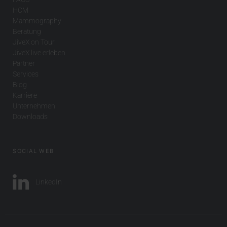
HCM
Mammography
Beratung
JiveX on Tour
JiveX live erleben
Partner
Services
Blog
Karriere
Unternehmen
Downloads
SOCIAL WEB
LinkedIn