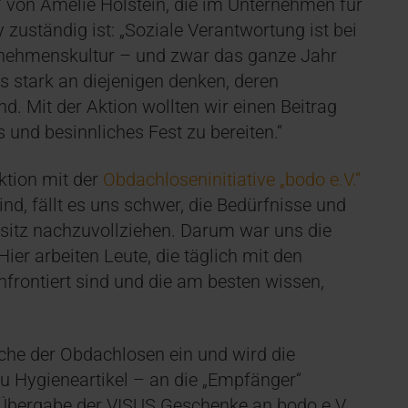
“ von Amelie Holstein, die im Unternehmen für
 zuständig ist: „Soziale Verantwortung ist bei
ernehmenskultur – und zwar das ganze Jahr
s stark an diejenigen denken, deren
d. Mit der Aktion wollten wir einen Beitrag
 und besinnliches Fest zu bereiten.“
Aktion mit der
Obdachloseninitiative „bodo e.V.“
d, fällt es uns schwer, die Bedürfnisse und
tz nachzuvollziehen. Darum war uns die
er arbeiten Leute, die täglich mit den
rontiert sind und die am besten wissen,
che der Obdachlosen ein und wird die
 Hygieneartikel – an die „Empfänger“
 Übergabe der VISUS Geschenke an bodo e.V.