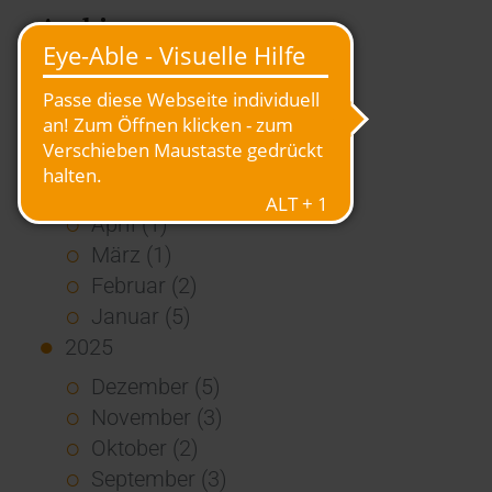
Archiv
2026
Juli (4)
Juni (4)
Mai (3)
April (1)
März (1)
Februar (2)
Januar (5)
2025
Dezember (5)
November (3)
Oktober (2)
September (3)