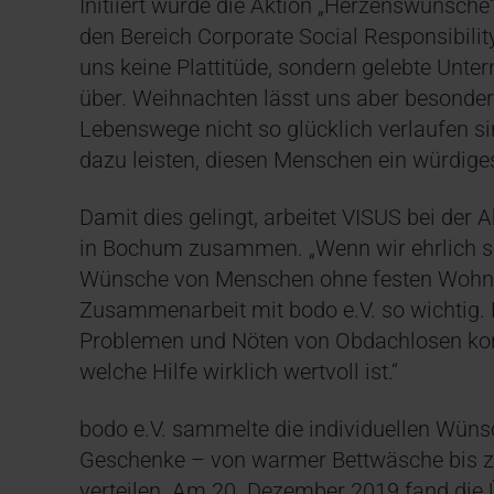
Initiiert wurde die Aktion „Herzenswünsche
den Bereich Corporate Social Responsibility
uns keine Plattitüde, sondern gelebte Unt
über. Weihnachten lässt uns aber besonder
Lebenswege nicht so glücklich verlaufen sin
dazu leisten, diesen Menschen ein würdiges
Damit dies gelingt, arbeitet VISUS bei der 
in Bochum zusammen. „Wenn wir ehrlich sin
Wünsche von Menschen ohne festen Wohnsi
Zusammenarbeit mit bodo e.V. so wichtig. Hi
Problemen und Nöten von Obdachlosen konf
welche Hilfe wirklich wertvoll ist.“
bodo e.V. sammelte die individuellen Wüns
Geschenke – von warmer Bettwäsche bis zu
verteilen. Am 20. Dezember 2019 fand die