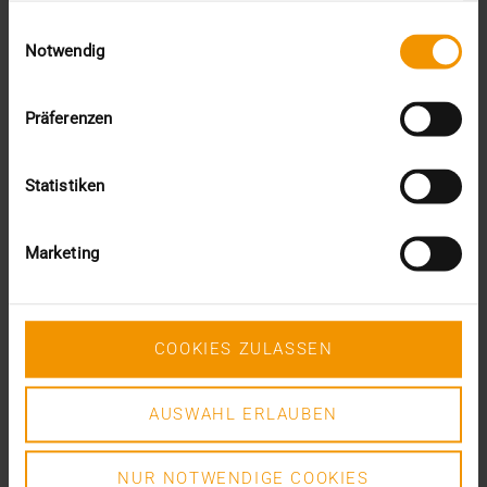
Juni (6)
gesammelt haben.
Mai (6)
Einwilligungsauswahl
Notwendig
April (4)
März (3)
Februar (3)
Präferenzen
Januar (3)
2022
Dezember (3)
Statistiken
November (3)
Juli (1)
Juni (8)
Marketing
Mai (9)
April (3)
März (1)
Februar (1)
COOKIES ZULASSEN
Januar (4)
2021
AUSWAHL ERLAUBEN
Dezember (5)
November (6)
Oktober (3)
NUR NOTWENDIGE COOKIES