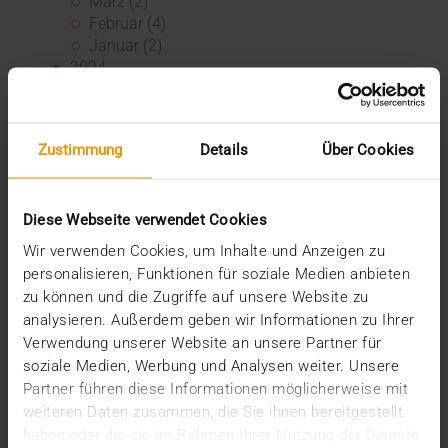
März (2)
Februar (4)
Januar (2)
2024
Dezember (1)
November (1)
Oktober (3)
Zustimmung
Details
Über Cookies
August (1)
Juli (3)
Juni (3)
Diese Webseite verwendet Cookies
Mai (7)
April (4)
Wir verwenden Cookies, um Inhalte und Anzeigen zu
März (1)
personalisieren, Funktionen für soziale Medien anbieten
Februar (3)
zu können und die Zugriffe auf unsere Website zu
Januar (4)
analysieren. Außerdem geben wir Informationen zu Ihrer
2023
Verwendung unserer Website an unsere Partner für
Dezember (5)
soziale Medien, Werbung und Analysen weiter. Unsere
November (6)
Partner führen diese Informationen möglicherweise mit
Oktober (3)
weiteren Daten zusammen, die Sie ihnen bereitgestellt
August (3)
haben oder die sie im Rahmen Ihrer Nutzung der Dienste