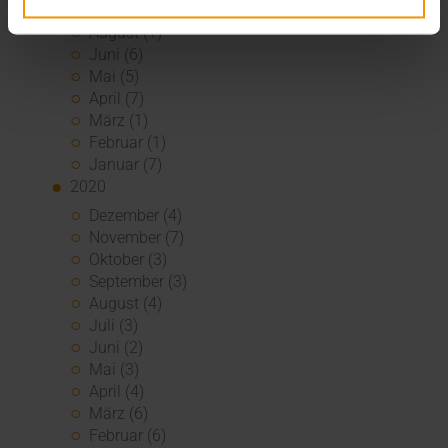
September (1)
August (1)
Juni (6)
Mai (5)
April (7)
März (1)
Februar (1)
Januar (7)
2020
Dezember (4)
November (7)
Oktober (3)
September (3)
August (4)
Juli (3)
Juni (2)
Mai (3)
April (4)
März (6)
Februar (6)