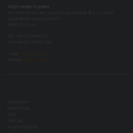
VISUS Health IT GmbH
ein Unternehmen der CompuGroup Medical SE & Co. KGaA
Gesundheitscampus-Süd 15
44801 Bochum
TEL +49 234 93693-0
FAX +49 234 93693-199
E-Mail:
info(at)visus.com
Internet:
www.visus.com
Impressum
Datenschutz
AGB
Sitemap
Ansprechpartner