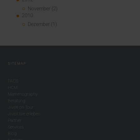
November (2)
2010
Dezember (1)
SITEMAP
PACS
HCM
Mammography
Beratung
JiveX on Tour
JiveX live erleben
Partner
Services
Blog
Karriere