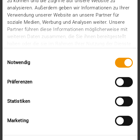
zu können und die Zugriffe auf unsere Website zu
VISUS HEALTH IT
analysieren. Außerdem geben wir Informationen zu Ihrer
MEHR ERFAHREN
Verwendung unserer Website an unsere Partner für
soziale Medien, Werbung und Analysen weiter. Unsere
Partner führen diese Informationen möglicherweise mit
weiteren Daten zusammen, die Sie ihnen bereitgestellt
haben oder die sie im Rahmen Ihrer Nutzung der Dienste
gesammelt haben.
Einwilligungsauswahl
Notwendig
Präferenzen
Statistiken
Marketing