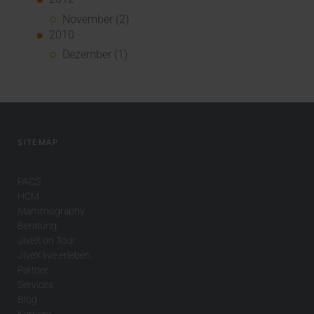
November (2)
2010
Dezember (1)
SITEMAP
PACS
HCM
Mammography
Beratung
JiveX on Tour
JiveX live erleben
Partner
Services
Blog
Karriere