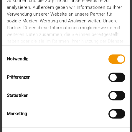
zu können und die Zugriffe auf unsere Website zu
VISUS HEALTH IT
analysieren. Außerdem geben wir Informationen zu Ihrer
MEHR ERFAHREN
Verwendung unserer Website an unsere Partner für
soziale Medien, Werbung und Analysen weiter. Unsere
Partner führen diese Informationen möglicherweise mit
weiteren Daten zusammen, die Sie ihnen bereitgestellt
haben oder die sie im Rahmen Ihrer Nutzung der Dienste
gesammelt haben.
Einwilligungsauswahl
Notwendig
Präferenzen
Statistiken
Marketing