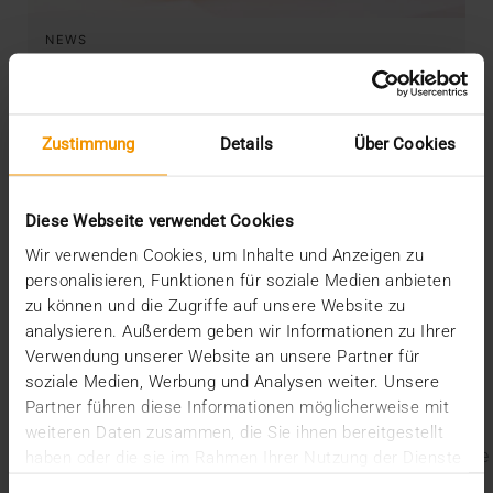
NEWS
Ready for DICOM E-Mail
14.12.2018
Durch die Erweiterung des IHE XDM Profils um
Zustimmung
Details
Über Cookies
DICOM E-Mail könnte der Austausch
behandlungsrelevanter…
Diese Webseite verwendet Cookies
Wir verwenden Cookies, um Inhalte und Anzeigen zu
DR. MARC KÄMMERER
personalisieren, Funktionen für soziale Medien anbieten
MEHR ERFAHREN
zu können und die Zugriffe auf unsere Website zu
analysieren. Außerdem geben wir Informationen zu Ihrer
Letzte Blogbeiträge
Verwendung unserer Website an unsere Partner für
soziale Medien, Werbung und Analysen weiter. Unsere
Partner führen diese Informationen möglicherweise mit
Der EHDS – ein Rahmen für Spielregeln und
Innovation
weiteren Daten zusammen, die Sie ihnen bereitgestellt
Der EU AI Act im Krankenhaus: So betten Sie KI in Ihre
haben oder die sie im Rahmen Ihrer Nutzung der Dienste
Radiologie ein
gesammelt haben.