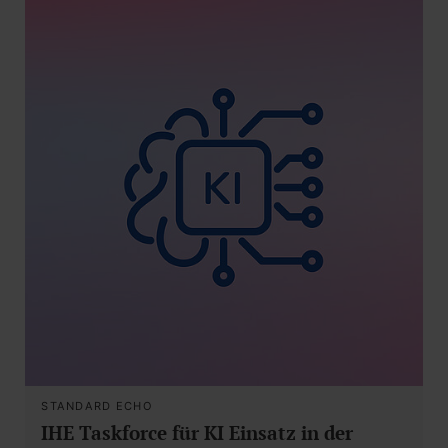
STANDARD ECHO
IHE Taskforce für KI Einsatz in der