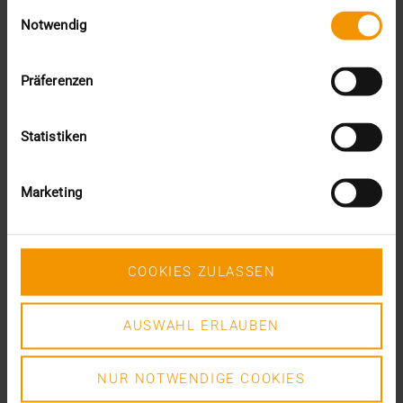
Einwilligungsauswahl
Mehrwert durch Synergien
Notwendig
So kommen Dokumente automatisch in die ePA
Ein Dutzend Gütesiegel
Präferenzen
Kategorien
CSR
Statistiken
Events
Intern
Kolumne
Marketing
News
Overview
Presse
Report
COOKIES ZULASSEN
Standard Echo
Stories
Vernetzung
AUSWAHL ERLAUBEN
Archiv
NUR NOTWENDIGE COOKIES