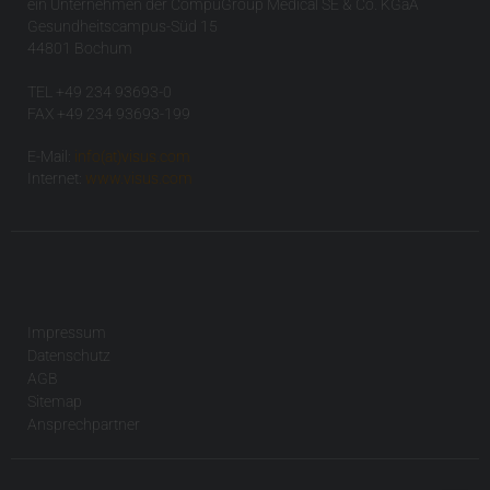
ein Unternehmen der CompuGroup Medical SE & Co. KGaA
Gesundheitscampus-Süd 15
44801 Bochum
TEL +49 234 93693-0
FAX +49 234 93693-199
E-Mail:
info(at)visus.com
Internet:
www.visus.com
Impressum
Datenschutz
AGB
Sitemap
Ansprechpartner