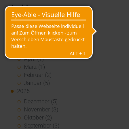
Archiv
2026
Juli (4)
Juni (4)
Mai (3)
April (1)
März (1)
Februar (2)
Januar (5)
2025
Dezember (5)
November (3)
Oktober (2)
September (3)