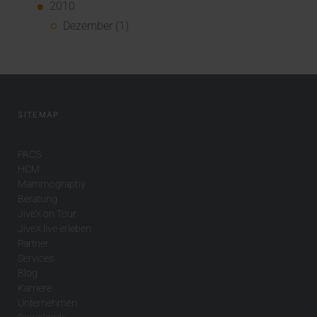
2010
Dezember (1)
SITEMAP
PACS
HCM
Mammography
Beratung
JiveX on Tour
JiveX live erleben
Partner
Services
Blog
Karriere
Unternehmen