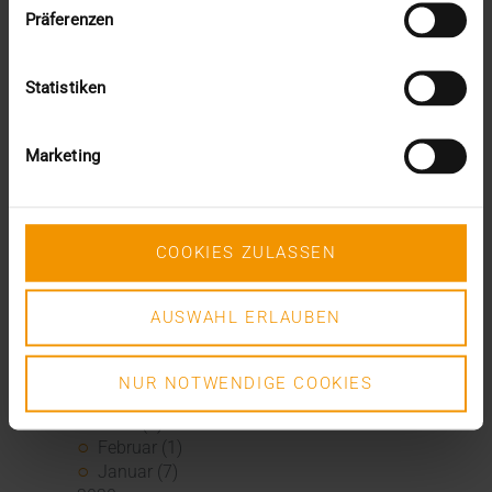
November (3)
Präferenzen
Juli (1)
Juni (8)
Mai (9)
Statistiken
April (3)
März (1)
Februar (1)
Marketing
Januar (4)
2021
Dezember (5)
COOKIES ZULASSEN
November (6)
Oktober (3)
September (1)
AUSWAHL ERLAUBEN
August (1)
Juni (6)
Mai (5)
NUR NOTWENDIGE COOKIES
April (7)
März (1)
Februar (1)
Januar (7)