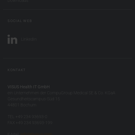
Downloads
SOCIAL WEB
LinkedIn
KONTAKT
VISUS Health IT GmbH
ein Unternehmen der CompuGroup Medical SE & Co. KGaA
Gesundheitscampus-Süd 15
44801 Bochum
TEL +49 234 93693-0
FAX +49 234 93693-199
E-Mail:
info(at)visus.com