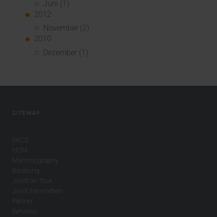
Juni (1)
2012
November (2)
2010
Dezember (1)
SITEMAP
PACS
HCM
Mammography
Beratung
JiveX on Tour
JiveX live erleben
Partner
Services