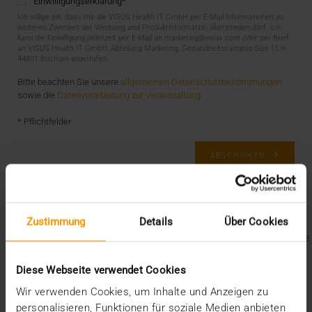
Einwilligungserklärung
*
Ich willige ein, dass mir die VISUS Health IT GmbH per E-Mail Informationen zu
weiteren Zwecken der Werbung und Produktinformation übersenden darf. Ich
kann die Einwilligung jederzeit per E-Mail an marketing@visus.com oder per Brief
an VISUS Health IT GmbH, Abteilung Marketing, Gesundheitscampus-Süd 15 in
44801 Bochum widerrufen.
Bitte beachten Sie unsere
allgemeinen Datenschutzbestimmungen
sowie die
Datenverarbeitung zur Veranstaltung
.
* Pflichtfelder
ABSCHICKEN
Letzte Blogbeiträge
Der EHDS – ein Rahmen für Spielregeln und
Zustimmung
Details
Über Cookies
Innovation
Der EU AI Act im Krankenhaus: So betten Sie KI in Ihre
Radiologie ein
Mehrwert durch Synergien
Diese Webseite verwendet Cookies
So kommen Dokumente automatisch in die ePA
Wir verwenden Cookies, um Inhalte und Anzeigen zu
Ein Dutzend Gütesiegel
personalisieren, Funktionen für soziale Medien anbieten