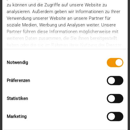
zu können und die Zugriffe auf unsere Website zu
Kategorien
analysieren. Außerdem geben wir Informationen zu Ihrer
Verwendung unserer Website an unsere Partner für
CSR
soziale Medien, Werbung und Analysen weiter. Unsere
Events
Partner führen diese Informationen möglicherweise mit
Intern
weiteren Daten zusammen, die Sie ihnen bereitgestellt
Kolumne
haben oder die sie im Rahmen Ihrer Nutzung der Dienste
News
gesammelt haben.
Overview
Einwilligungsauswahl
Presse
Notwendig
Report
Standard Echo
Stories
Präferenzen
Vernetzung
Archiv
Statistiken
2026
Marketing
Juli (4)
Juni (4)